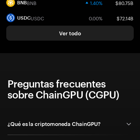
BNB
1.40%
$80.75B
BNB
USDC
0.00%
$72.14B
USDC
Ver todo
Preguntas frecuentes
sobre ChainGPU (CGPU)
¿Qué es la criptomoneda ChainGPU?