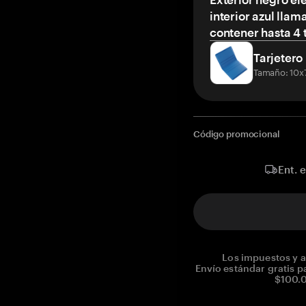
interior azul llam
contener hasta 4 t
Tarjetero
Tamaño: 10x
Código promocional
Ent. 
Los impuestos y a
Envío estándar gratis p
$100.0