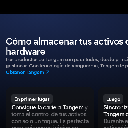
Cómo almacenar tus activos 
hardware
Los productos de Tangem son para todos, desde princip
gestionar. Con tecnología de vanguardia, Tangem te pe
Obtener Tangem
En primer lugar
Luego
Consigue la cartera Tangem
y
Sincroniza
toma el control de tus activos
Tangem c
con solo un toque. Es perfecta
Durante e
para quienes se inician en
activació