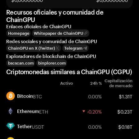
Recursos oficiales y comunidad de
ChainGPU
Enlaces oficiales de ChainGPU
Homepage
Whitepaper de ChainGPU
Redes sociales y comunidad de ChainGPU
ChainGPU en X (Twitter)
Telegram
Exploradores de blockchain de ChainGPU
bscscan.com
binplorer.com
Criptomonedas similares a ChainGPU (CGPU)
Capitalización
Activo
24h %
de mercado
BTC
0.00%
$1.31T
Bitcoin
ETH
-0.20%
$0.23T
Ethereum
USDT
0.00%
$0.18T
Tether