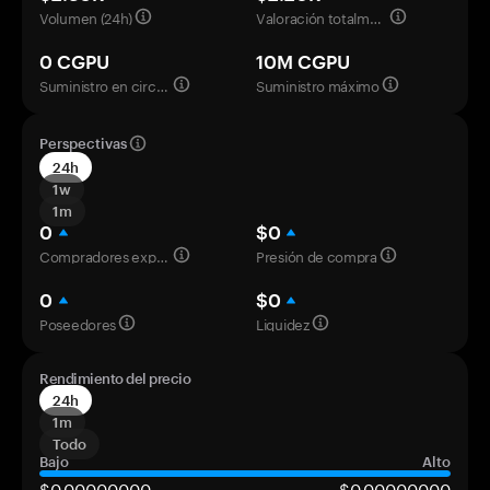
Volumen (24h)
Valoración totalmente diluida
0 CGPU
10M CGPU
Suministro en circulación
Suministro máximo
Perspectivas
24h
1w
1m
0
$0
Compradores experimentados
Presión de compra
0
$0
Poseedores
Liquidez
Rendimiento del precio
24h
1m
Todo
Bajo
Alto
$0,00000000
$0,00000000