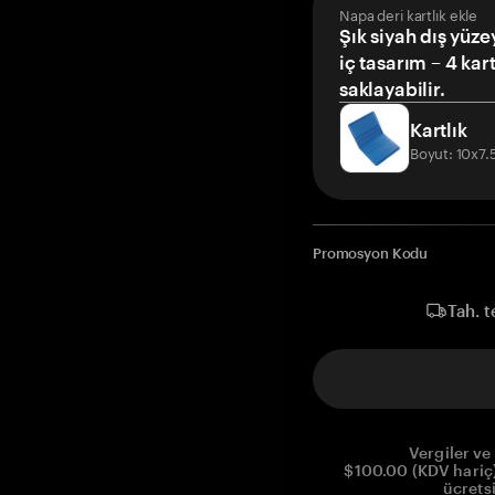
Napa deri kartlık ekle
Şık siyah dış yüze
iç tasarım – 4 kar
saklayabilir.
Kartlık
Boyut: 10x7
Promosyon Kodu
Tah. t
Vergiler ve 
$100.00 (KDV hariç)
ücrets