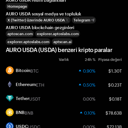
AURO USDA resmi bağlantıları
Homepage
AURO USDA sosyal medya ve topluluk
X (Twitter) üzerinde AURO USDA
Telegram
AURO USDA blockchain gezginleri
aptoscan.com
explorer.aptoslabs.com
explorer.aptoslabs.com
aptscan.ai
AURO USDA (USDA) benzeri kripto paralar
Varlık
24h %
Piyasa değeri
BTC
0.90%
$1.30T
Bitcoin
ETH
0.50%
$0.23T
Ethereum
USDT
0.00%
$0.18T
Tether
BNB
0.10%
$78.63B
BNB
USDC
0.00%
$72.13B
USDC