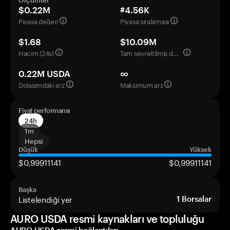
Ölçümler
$0.22M
#4.56K
Piyasa değeri
Piyasa sıralaması
$1.68
$10.09M
Hacim (24s)
Tam seyreltilmiş değerleme
0.22M USDA
∞
Dolaşımdaki arz
Maksimum arz
Fiyat performansı
24h
1m
Hepsi
Düşük
Yüksek
$0,99911141
$0,99911141
Başka
Listelendiği yer
1
Borsalar
AURO USDA resmi kaynakları ve topluluğu