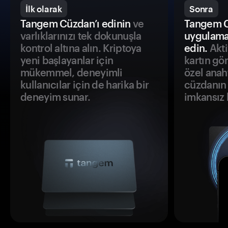
İlk olarak
Sonra
Tangem Cüzdan’ı edinin
ve
Tangem C
varlıklarınızı tek dokunuşla
uygulama
kontrol altına alın. Kriptoya
edin.
Akti
yeni başlayanlar için
kartın gö
mükemmel, deneyimli
özel anah
kullanıcılar için de harika bir
cüzdanın 
deneyim sunar.
imkansız h