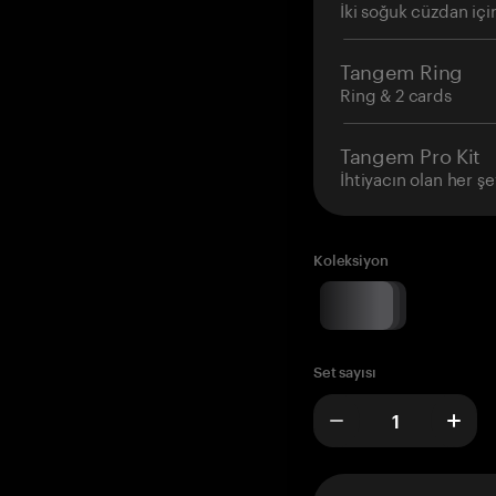
İki soğuk cüzdan içi
Tangem Ring
Ring & 2 cards
Tangem Pro Kit
İhtiyacın olan her şe
Koleksiyon
Set sayısı