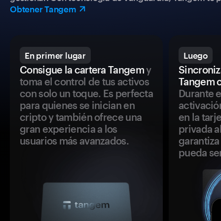
Obtener Tangem
En primer lugar
Luego
Consigue la cartera Tangem
y
Sincroniza
toma el control de tus activos
Tangem c
con solo un toque. Es perfecta
Durante e
para quienes se inician en
activació
cripto y también ofrece una
en la tar
gran experiencia a los
privada a
usuarios más avanzados.
garantiza 
pueda se