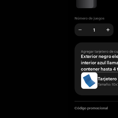
Número de juegos
Agregar tarjetero de c
Exterior negro el
interior azul llam
contener hasta 4 t
Tarjetero
Tamaño: 10x
Código promocional