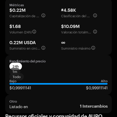
Métricas
$0.22M
#4.58K
Capitalización de mercado
Clasificación del mercado
$1.68
$10.09M
Volumen (24h)
Valoración totalmente diluida
0.22M USDA
∞
Suministro en circulación
Suministro máximo
Rendimiento del precio
24h
1m
Todo
Bajo
Alto
$0,99911141
$0,99911141
Otro
Listado en
1
Intercambios
Recursos oficiales y comunidad de AURO