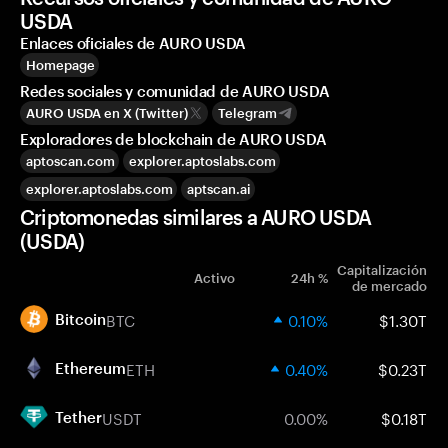
USDA
Enlaces oficiales de AURO USDA
Homepage
Redes sociales y comunidad de AURO USDA
AURO USDA en X (Twitter)
Telegram
Exploradores de blockchain de AURO USDA
aptoscan.com
explorer.aptoslabs.com
explorer.aptoslabs.com
aptscan.ai
Criptomonedas similares a AURO USDA
(USDA)
Capitalización
Activo
24h %
de mercado
BTC
0.10%
$1.30T
Bitcoin
ETH
0.40%
$0.23T
Ethereum
USDT
0.00%
$0.18T
Tether