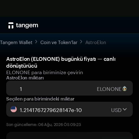
Tangem Wallet
Coin ve Token'lar
AstroElon
AstroElon (ELONONE) bugünkü fiyatı — canlı
dönüştürücü
ELONONE para biriminize çevirin
AstroElon miktarı
ELONONE
Seçilen para birimindeki miktar
USD
Son güncelleme: 06 Ağu, 2026 ÖS 09:23