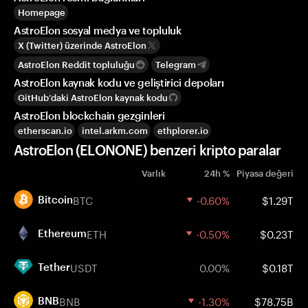
Homepage
AstroElon sosyal medya ve topluluk
X (Twitter) üzerinde AstroElon
AstroElon Reddit topluluğu
Telegram
AstroElon kaynak kodu ve geliştirici depoları
GitHub’daki AstroElon kaynak kodu
AstroElon blockchain gezginleri
etherscan.io
intel.arkm.com
ethplorer.io
AstroElon (ELONONE) benzeri kripto paralar
Varlık
24h %
Piyasa değeri
BTC
-0.60%
$1.29T
Bitcoin
ETH
-0.50%
$0.23T
Ethereum
USDT
0.00%
$0.18T
Tether
BNB
-1.30%
$78.75B
BNB