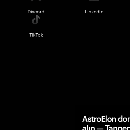
Discord
LinkedIn
TikTok
AstroElon do
alın — Tange