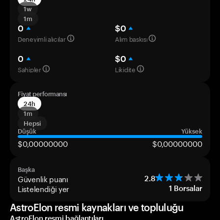
1w
1m
0
$0
Deneyimli alıcılar
Alım baskısı
0
$0
Sahipler
Likidite
Fiyat performansı
24h
1m
Hepsi
Düşük
Yüksek
$0,00000000
$0,00000000
Başka
Güvenlik puanı
2.8
Listelendiği yer
1
Borsalar
AstroElon resmi kaynakları ve topluluğu
AstroElon resmi bağlantıları