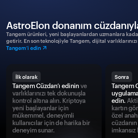
AstroElon donanım cüzdanıyla 
Tangem ürünleri, yeni başlayanlardan uzmanlara kadar h
getirir. En son teknolojiyle Tangem, dijital varlıklarını
Tangem’i edin
İlk olarak
Sonra
Tangem Cüzdan’ı edinin
ve
Tangem C
varlıklarınızı tek dokunuşla
uygulama
kontrol altına alın. Kriptoya
edin.
Akti
yeni başlayanlar için
kartın gö
mükemmel, deneyimli
özel anah
kullanıcılar için de harika bir
cüzdanın 
deneyim sunar.
imkansız h