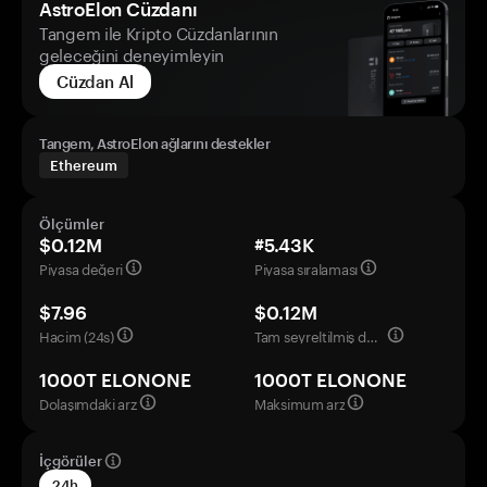
AstroElon Cüzdanı
Tangem ile Kripto Cüzdanlarının
geleceğini deneyimleyin
Cüzdan Al
Tangem, AstroElon ağlarını destekler
Ethereum
Ölçümler
$0.12M
#5.43K
Piyasa değeri
Piyasa sıralaması
$7.96
$0.12M
Hacim (24s)
Tam seyreltilmiş değerleme
1000T ELONONE
1000T ELONONE
Dolaşımdaki arz
Maksimum arz
İçgörüler
24h