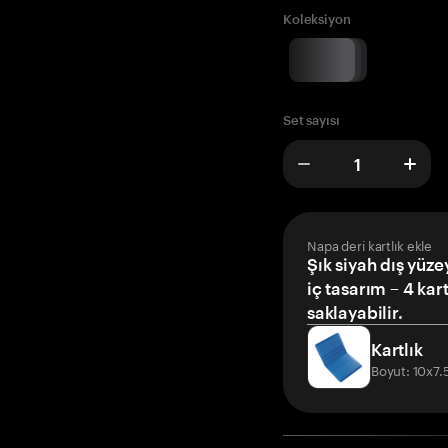
Koleksiyon
Set sayısı
Napa deri kartlık ekle
Şık siyah dış yüze
iç tasarım – 4 kar
saklayabilir.
Kartlık
Boyut: 10x7