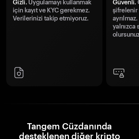
Gizli.
Uygulamayı kullanmak
Güvenli.
Ö
için kayıt ve KYC gerekmez.
şifrelenir
Verilerinizi takip etmiyoruz.
ayrılmaz.
yalnızca s
olursunuz
Tangem Cüzdanında
desteklenen diğer kripto