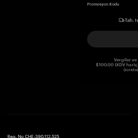
Promosyon Kodu
Tah. t
Vergiler ve 
$100.00 (KDV hariç)
ücrets
Reg. No CHE-390.112.525