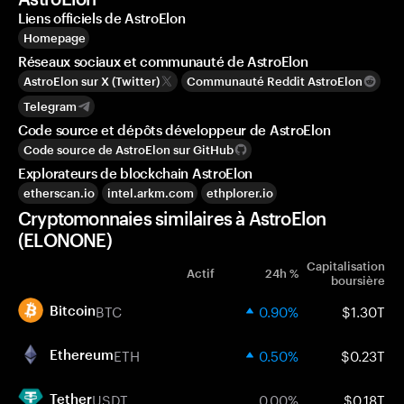
Liens officiels de AstroElon
Homepage
Réseaux sociaux et communauté de AstroElon
AstroElon sur X (Twitter)
Communauté Reddit AstroElon
Telegram
Code source et dépôts développeur de AstroElon
Code source de AstroElon sur GitHub
Explorateurs de blockchain AstroElon
etherscan.io
intel.arkm.com
ethplorer.io
Cryptomonnaies similaires à AstroElon
(ELONONE)
Capitalisation
Actif
24h %
boursière
BTC
0.90%
$1.30T
Bitcoin
ETH
0.50%
$0.23T
Ethereum
USDT
0.00%
$0.18T
Tether