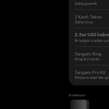
Daha güvenli
2 Kartlı Takım
Daha Ucuz
2. Set %50 İndiri
İki soğuk cüzdan içi
Tangem Ring
Ring & 2 cards
Tangem Pro Kit
İhtiyacın olan her şe
Koleksiyon