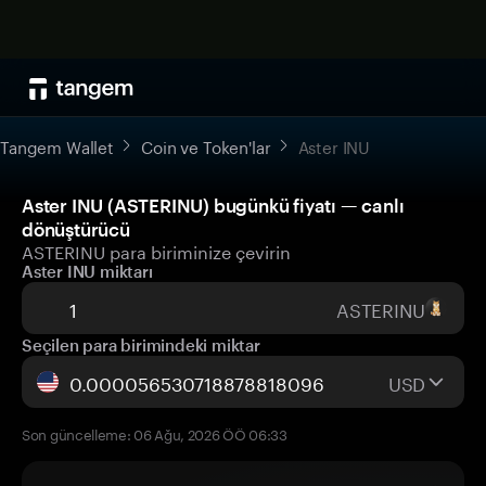
Tangem Wallet
Coin ve Token'lar
Aster INU
Aster INU (ASTERINU) bugünkü fiyatı — canlı
dönüştürücü
ASTERINU para biriminize çevirin
Aster INU miktarı
ASTERINU
Seçilen para birimindeki miktar
USD
Son güncelleme: 06 Ağu, 2026 ÖÖ 06:33