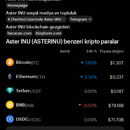
Homepage
Aster INU sosyal medya ve topluluk
X (Twitter) üzerinde Aster INU
Telegram
Aster INU blockchain gezginleri
bscscan.com
binplorer.com
Aster INU (ASTERINU) benzeri kripto paralar
Varlık
24h %
Piyasa değeri
BTC
1.00%
$1.30T
Bitcoin
ETH
2.30%
$0.23T
Ethereum
USDT
0.00%
$0.18T
Tether
BNB
-0.50%
$79.18B
BNB
USDC
0.00%
$71.70B
USDC