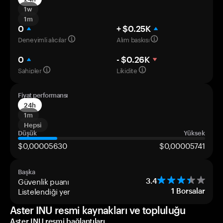
1w
1m
0
+ $0.25K
Deneyimli alıcılar
Alım baskısı
0
- $0.26K
Sahipler
Likidite
Fiyat performansı
24h
1m
Hepsi
Düşük
Yüksek
$0,00005630
$0,00005741
Başka
Güvenlik puanı
3.4
Listelendiği yer
1
Borsalar
Aster INU resmi kaynakları ve topluluğu
Aster INU resmi bağlantıları