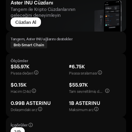
Aster INU Cüzdanı
Tangem ile Kripto Cüzdanlarının
geleceğini deneyimleyin
Cüzdan Al
Tangem, Aster INU ağlarını destekler
Bnb Smart Chain
Ölçümler
$55.97K
#6.75K
Piyasa değeri
Piyasa sıralaması
$0.15K
$55.97K
Hacim (24s)
Tam seyreltilmiş değerleme
0.99B ASTERINU
1B ASTERINU
Dolaşımdaki arz
Maksimum arz
İçgörüler
24h