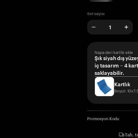
Set sayısı
Napa deri kartlık ekle
Şık siyah dış yüze
iç tasarım – 4 kar
saklayabilir.
Kartlık
Boyut: 10x7
Promosyon Kodu
Tah. t