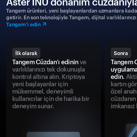
Aster INU donanım cüzdanıyla 
Tangem ürünleri, yeni başlayanlardan uzmanlara kadar h
getirir. En son teknolojiyle Tangem, dijital varlıklarını
Tangem’i edin
İlk olarak
Sonra
Tangem Cüzdan’ı edinin
ve
Tangem C
varlıklarınızı tek dokunuşla
uygulama
kontrol altına alın. Kriptoya
edin.
Akti
yeni başlayanlar için
kartın gö
mükemmel, deneyimli
özel anah
kullanıcılar için de harika bir
cüzdanın 
deneyim sunar.
imkansız h