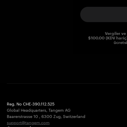
Vergiler ve 
$100.00 (KDV hariç)
ücrets
Reg. No CHE-390.112.525
Global Headquarters, Tangem AG
Baarerstrasse 10
,
6300 Zug
,
Switzerland
support@tangem.com