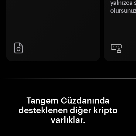
yalnızca s
olursunuz
Tangem Cüzdanında
desteklenen diğer kripto
varlıklar.