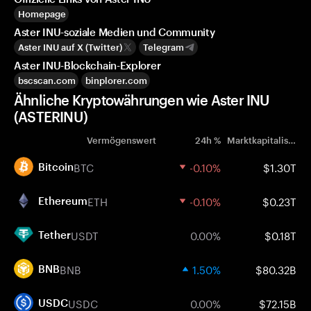
Homepage
Aster INU-soziale Medien und Community
Aster INU auf X (Twitter)
Telegram
Aster INU-Blockchain-Explorer
bscscan.com
binplorer.com
Ähnliche Kryptowährungen wie Aster INU
(ASTERINU)
Vermögenswert
24h %
Marktkapitalisierung
BTC
-0.10%
$1.30T
Bitcoin
ETH
-0.10%
$0.23T
Ethereum
USDT
0.00%
$0.18T
Tether
BNB
1.50%
$80.32B
BNB
USDC
0.00%
$72.15B
USDC