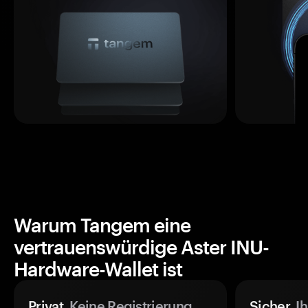
Warum Tangem eine
vertrauenswürdige Aster INU-
Hardware-Wallet ist
Privat.
Keine Registrierung
Sicher.
Ih