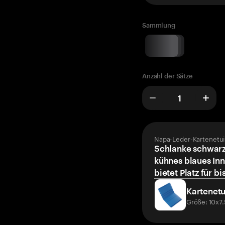
Sammlung
Anzahl der Sätze
Napa-Leder-Kartenetui
Schlanke schwarz
kühnes blaues Inn
bietet Platz für bi
Kartenetu
Größe: 10x7