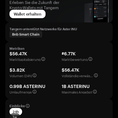
Erleben Sie die Zukunft der
Krypto-Wallets mit Tangem
Wallet erhalten
Tangem unterstützt Netzwerke für Aster INU
Bnb Smart Chain
Metriken
$56.47K
#6.77K
Marktkapitalisierung
Marktbewertung
$3.82K
$56.47K
Volumen (24h)
Vollständig verwässerte Bewertung
0.99B ASTERINU
1B ASTERINU
Umlaufmenge
Maximales Angebot
Einblicke
24h
1w