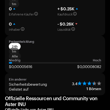
1m
0
+ $0.25K
Erfahrene Käufer
Kaufdruck
0
- $0.26K
Inhaber
Liquidität
Preisentwicklung
24h
1m
Alle
Niedrig
Hoch
$0,00005616
$0,00008082
Ein anderer
Sicherheitsbewertung
3.4
Gelistet auf
1
Börsen
Offizielle Ressourcen und Community von
Aster INU
Offizielle Links von Aster INU