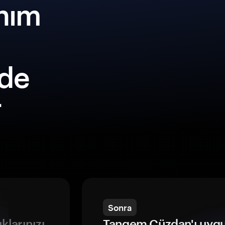
nım
lde
r
Sonra
ıklarınızı
Tangem Cüzdan'ı uyg