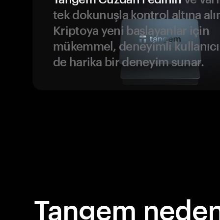
tek dokunuşla kontrol altına alı
Kriptoya yeni başlayanlar için
mükemmel, deneyimli kullanıcıl
de harika bir deneyim sunar.
Tangem neden 