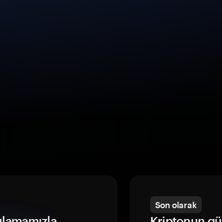
Son olarak
ulamamızla
Kriptonun gü