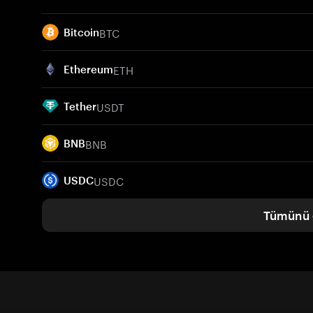
BTC
Bitcoin
ETH
Ethereum
USDT
Tether
BNB
BNB
USDC
USDC
Tümünü 