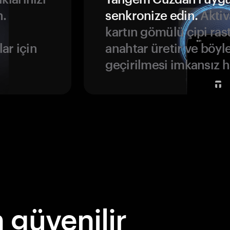
n.
senkronize edin.
Aktiv
kartın gömülü çipi rast
ar için
anahtar üretir ve böyl
geçirilmesi imkansız ha
güvenilir