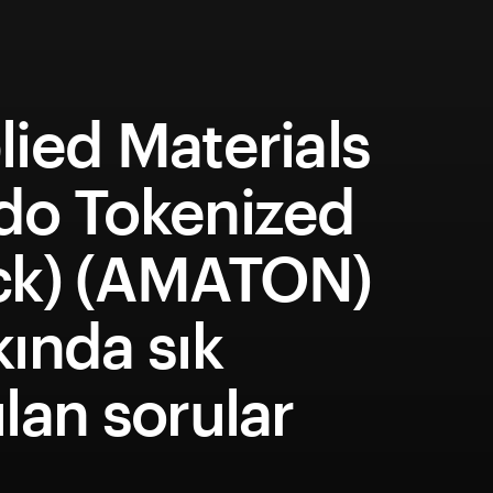
ied Materials
do Tokenized
ck) (AMATON)
ında sık
lan sorular