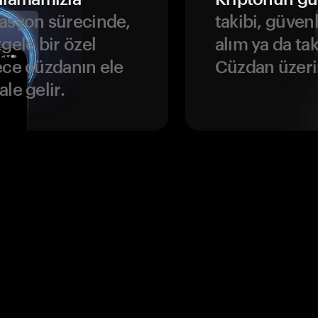
asyon sürecinde,
takibi, güven
gele bir özel
alım ya da ta
ece cüzdanın ele
Cüzdan üzeri
le gelir.