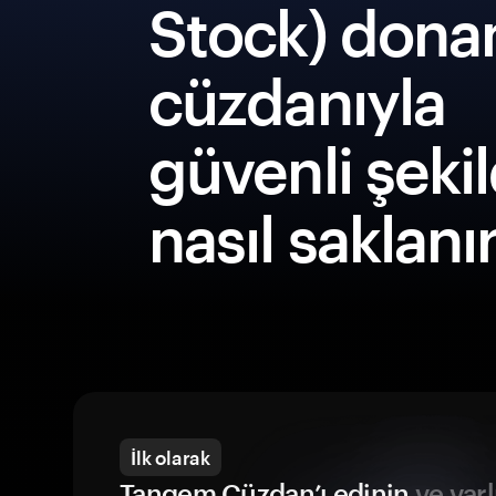
Stock) dona
cüzdanıyla
güvenli şeki
nasıl saklanı
İlk olarak
Tangem Cüzdan’ı edinin
ve varl