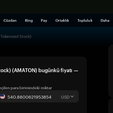
Şimdi alışveri
Cüzdan
Ring
Pay
Ortaklık
Topluluk
Daha
 Tokenized Stock)
tock) (AMATON) bugünkü fiyatı —
eçilen para birimindeki miktar
USD