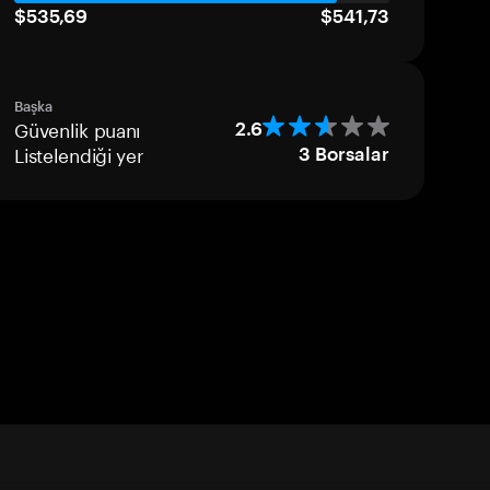
$535,69
$541,73
Başka
Güvenlik puanı
2.6
Listelendiği yer
3
Borsalar