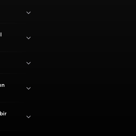
l
ın
bir