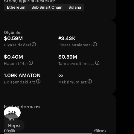
Stock) ağlarını destekler
Ethereum
Bnb Smart Chain
Solana
Ölçümler
$0.59M
#3.43K
Piyasa değeri
Piyasa sıralaması
$0.40M
$0.59M
Hacim (24s)
Tam seyreltilmiş değerleme
1.09K AMATON
∞
Dolaşımdaki arz
Maksimum arz
Fiyat performansı
24h
1m
Hepsi
Düşük
Yüksek