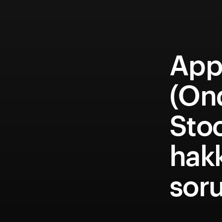
Appl
(On
Sto
hakk
soru