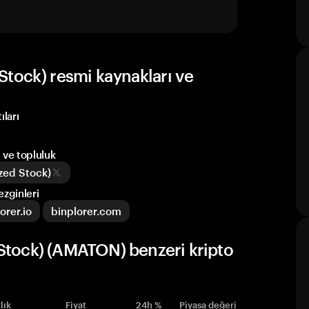
Stock) resmi kaynakları ve
ları
 ve topluluk
ized Stock)
zginleri
orer.io
binplorer.com
Stock) (AMATON) benzeri kripto
lık
Fiyat
24h %
Piyasa değeri