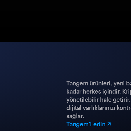
Tangem ürünleri, yeni b
kadar herkes içindir. Kr
yönetilebilir hale getiri
dijital varlıklarınızı ko
sağlar.
Tangem’i edin