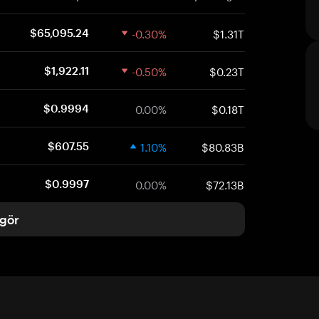
-0.30%
$1.31T
$65,095.24
-0.50%
$0.23T
$1,922.11
0.00%
$0.18T
$0.9994
1.10%
$80.83B
$607.55
0.00%
$72.13B
$0.9997
gör