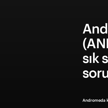
And
(AN
sık 
soru
Andromeda kr