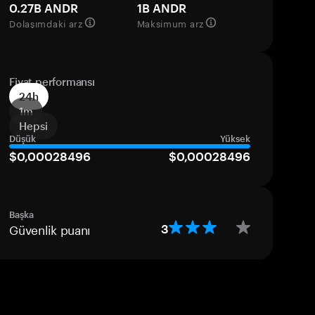
0.27B ANDR
1B ANDR
Dolaşımdaki arz
Maksimum arz
Fiyat performansı
24h
1m
Hepsi
Düşük
Yüksek
$0,00028496
$0,00028496
Başka
Güvenlik puanı
3