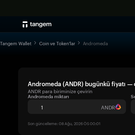
Tangem Wallet
Coin ve Token'lar
Andromeda
Andromeda (ANDR) bugünkü fiyatı — 
ANDR para biriminize çevirin
Andromeda miktarı
S
ANDR
Son güncelleme: 08 Ağu, 2026 ÖS 00:01