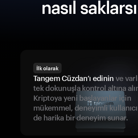
nasıl saklars
İlk olarak
Tangem Cüzdan’ı edinin
ve varl
tek dokunuşla kontrol altına alı
Kriptoya yeni başlayanlar için
mükemmel, deneyimli kullanıcıl
de harika bir deneyim sunar.