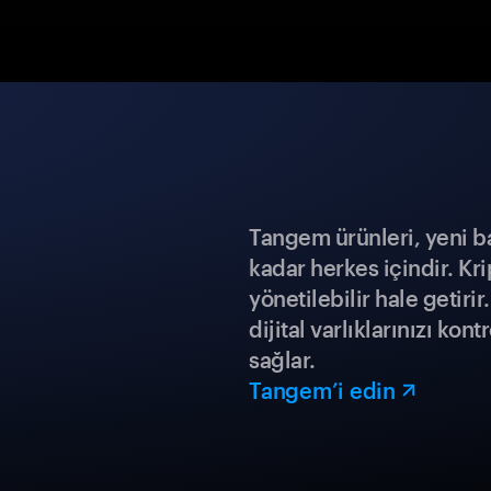
Tangem ürünleri, yeni b
kadar herkes içindir. Kr
yönetilebilir hale getiri
dijital varlıklarınızı ko
sağlar.
Tangem’i edin