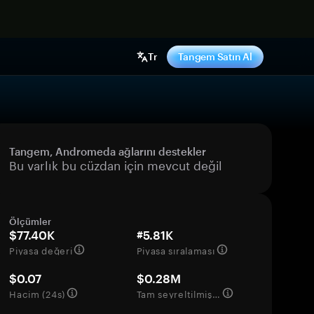
ş yap
Tr
Tangem Satın Al
Tangem, Andromeda ağlarını destekler
Bu varlık bu cüzdan için mevcut değil
Ölçümler
$77.40K
#5.81K
Piyasa değeri
Piyasa sıralaması
$0.07
$0.28M
Hacim (24s)
Tam seyreltilmiş değerleme