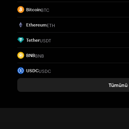
BTC
Bitcoin
ETH
Ethereum
USDT
Tether
BNB
BNB
USDC
USDC
Tümünü 