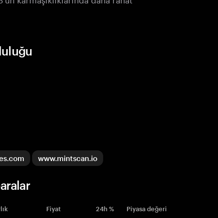
luluğu
des.com
www.mintscan.io
aralar
lık
Fiyat
24h %
Piyasa değeri