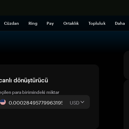
Şimdi alışveri
Cüzdan
Ring
Pay
Ortaklık
Topluluk
Daha
canlı dönüştürücü
eçilen para birimindeki miktar
USD