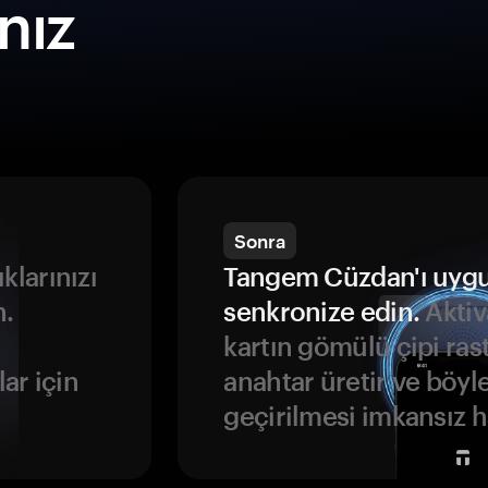
ınız
Sonra
ıklarınızı
Tangem Cüzdan'ı uyg
n.
senkronize edin.
Aktiv
kartın gömülü çipi rast
ar için
anahtar üretir ve böyl
geçirilmesi imkansız ha