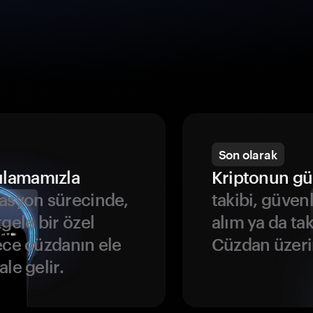
Son olarak
ulamamızla
Kriptonun gü
asyon sürecinde,
takibi, güven
gele bir özel
alım ya da ta
ece cüzdanın ele
Cüzdan üzeri
le gelir.