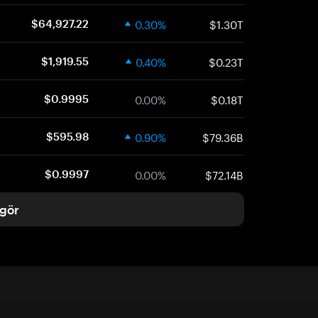
0.30%
$1.30T
$64,927.22
0.40%
$0.23T
$1,919.55
0.00%
$0.18T
$0.9995
0.90%
$79.36B
$595.98
0.00%
$72.14B
$0.9997
gör