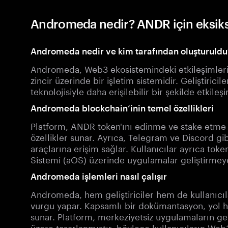
Andromeda nedir? ANDR için eksiks
Andromeda nedir ve kim tarafından oluşturuldu
Andromeda, Web3 ekosistemindeki etkileşimleri 
zincir üzerinde bir işletim sistemidir. Geliştiricil
teknolojisiyle daha erişilebilir bir şekilde etkile
Andromeda blockchain’inin temel özellikleri
Platform, ANDR token'ını edinme ve stake etme y
özellikler sunar. Ayrıca, Telegram ve Discord gi
araçlarına erişim sağlar. Kullanıcılar ayrıca to
Sistemi (aOS) üzerinde uygulamalar geliştirmeye 
Andromeda işlemleri nasıl çalışır
Andromeda, hem geliştiriciler hem de kullanıcılar
vurgu yapar. Kapsamlı bir dokümantasyon, yol ha
sunar. Platform, merkeziyetsiz uygulamaların gel
üzere tasarlanmıştır, böylece kullanıcıların Web