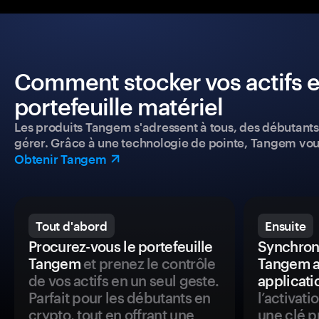
Comment stocker vos actifs e
portefeuille matériel
Les produits Tangem s'adressent à tous, des débutants a
gérer. Grâce à une technologie de pointe, Tangem vou
Obtenir Tangem
Tout d'abord
Ensuite
Procurez-vous le portefeuille
Synchroni
Tangem
et prenez le contrôle
Tangem a
de vos actifs en un seul geste.
applicati
Parfait pour les débutants en
l’activat
crypto, tout en offrant une
une clé p