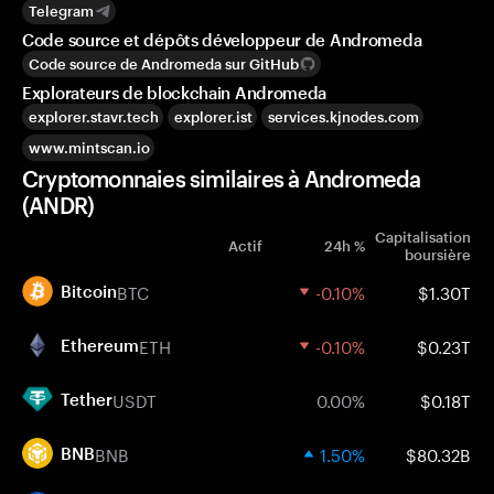
Telegram
Code source et dépôts développeur de Andromeda
Code source de Andromeda sur GitHub
Explorateurs de blockchain Andromeda
explorer.stavr.tech
explorer.ist
services.kjnodes.com
www.mintscan.io
Cryptomonnaies similaires à Andromeda
(ANDR)
Capitalisation
Actif
24h %
boursière
BTC
-0.10%
$1.30T
Bitcoin
ETH
-0.10%
$0.23T
Ethereum
USDT
0.00%
$0.18T
Tether
BNB
1.50%
$80.32B
BNB