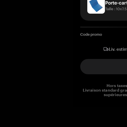
Porte-car
Taille : 10x7
Code promo
Liv. esti
Hors taxes
Livraison standard gr
supérieures