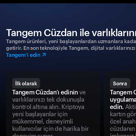
Tangem Cüzdan ile varlıklarınız
Tangem ürünleri, yeni başlayanlardan uzmanlara kadar h
getirir. En son teknolojiyle Tangem, dijital varlıklarını
Tangem’i edin
İlk olarak
Sonra
Tangem Cüzdan’ı edinin
ve
Tangem C
varlıklarınızı tek dokunuşla
uygulama
kontrol altına alın. Kriptoya
edin.
Akti
yeni başlayanlar için
kartın gö
mükemmel, deneyimli
özel anah
kullanıcılar için de harika bir
cüzdanın 
deneyim sunar.
imkansız h