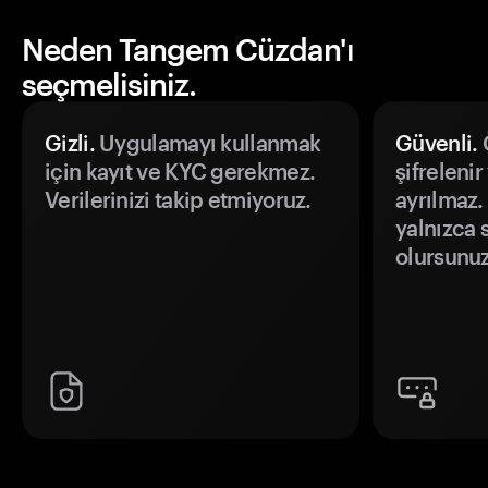
Neden Tangem Cüzdan'ı
seçmelisiniz.
Gizli.
Uygulamayı kullanmak
Güvenli.
Ö
için kayıt ve KYC gerekmez.
şifrelenir
Verilerinizi takip etmiyoruz.
ayrılmaz.
yalnızca s
olursunuz