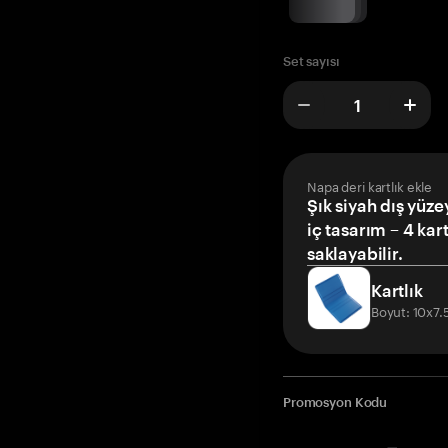
Set sayısı
Napa deri kartlık ekle
Şık siyah dış yüze
iç tasarım – 4 kar
saklayabilir.
Kartlık
Boyut: 10x7
Promosyon Kodu