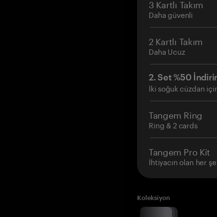
3 Kartlı Takım
Daha güvenli
2 Kartlı Takım
Daha Ucuz
2. Set %50 İndiri
İki soğuk cüzdan içi
Tangem Ring
Ring & 2 cards
Tangem Pro Kit
İhtiyacın olan her şe
Koleksiyon