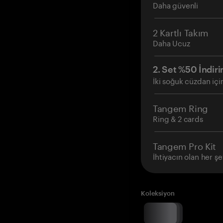
Daha güvenli
2 Kartlı Takım
Daha Ucuz
2. Set %50 İndiri
İki soğuk cüzdan içi
Tangem Ring
Ring & 2 cards
Tangem Pro Kit
İhtiyacın olan her şe
Koleksiyon