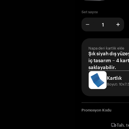
Set sayısı
Napa deri kartlık ekle
Şık siyah dış yüze
iç tasarım – 4 kar
saklayabilir.
Kartlık
Boyut: 10x7
Promosyon Kodu
Tah. t