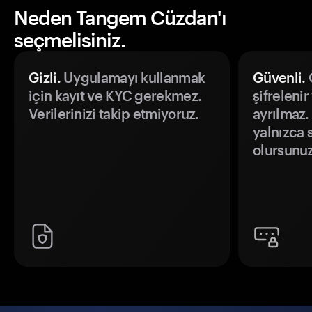
Neden Tangem Cüzdan'ı
seçmelisiniz.
Gizli.
Uygulamayı kullanmak
Güvenli.
Ö
için kayıt ve KYC gerekmez.
şifrelenir
Verilerinizi takip etmiyoruz.
ayrılmaz.
yalnızca s
olursunuz