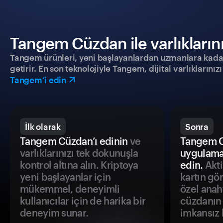
Tangem Cüzdan ile varlıklarınız
Tangem ürünleri, yeni başlayanlardan uzmanlara kadar h
getirir. En son teknolojiyle Tangem, dijital varlıklarını
Tangem’i edin
İlk olarak
Sonra
Tangem Cüzdan’ı edinin
ve
Tangem C
varlıklarınızı tek dokunuşla
uygulama
kontrol altına alın. Kriptoya
edin.
Akti
yeni başlayanlar için
kartın gö
mükemmel, deneyimli
özel anah
kullanıcılar için de harika bir
cüzdanın 
deneyim sunar.
imkansız h