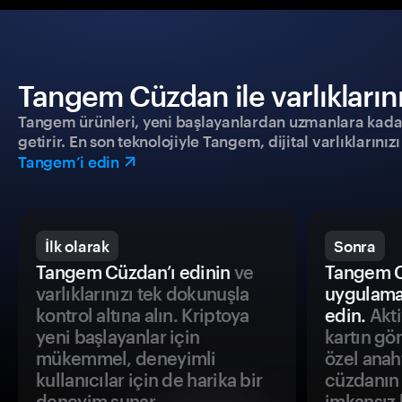
Tangem Cüzdan ile varlıklarınız
Tangem ürünleri, yeni başlayanlardan uzmanlara kadar h
getirir. En son teknolojiyle Tangem, dijital varlıklarını
Tangem’i edin
İlk olarak
Sonra
Tangem Cüzdan’ı edinin
ve
Tangem C
varlıklarınızı tek dokunuşla
uygulama
kontrol altına alın. Kriptoya
edin.
Akti
yeni başlayanlar için
kartın gö
mükemmel, deneyimli
özel anah
kullanıcılar için de harika bir
cüzdanın 
deneyim sunar.
imkansız h