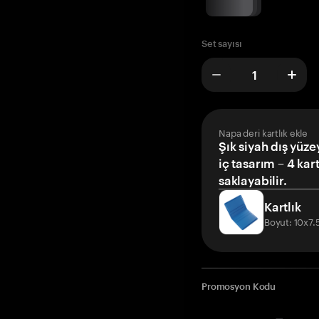
Set sayısı
Napa deri kartlık ekle
Şık siyah dış yüze
iç tasarım – 4 kar
saklayabilir.
Kartlık
Boyut: 10x7
Promosyon Kodu