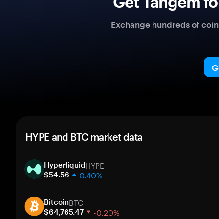
Get Tangem fo
Exchange hundreds of coins 
G
HYPE and BTC market data
HYPE
Hyperliquid
0.40%
$54.56
1 week
BTC
30 days
Bitcoin
-0.20%
Market cap
$64,765.47