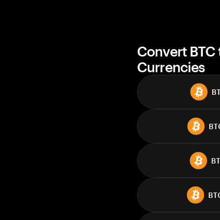
Convert BTC 
Currencies
B
BT
B
BT