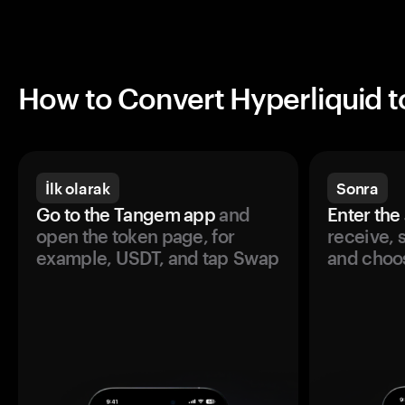
How to Convert Hyperliquid t
İlk olarak
Sonra
Go to the Tangem app
and
Enter the
open the token page, for
receive, 
example, USDT, and tap Swap
and choos