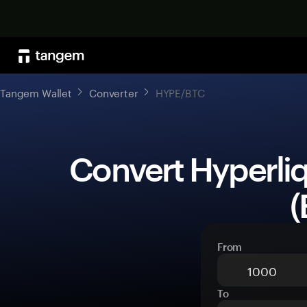
Tangem Wallet
Converter
HYPE/BTC
 Convert Hyperliquid (HYPE) to Bitcoin 
(
From
To