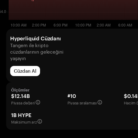
Hyperliquid Cüzdanı
Tangem ile kripto
cüzdanlarının geleceğini
yaşayın
Cüzdan Al
Ölçümler
$12.14B
#10
$0.14
Piyasa değeri
Piyasa sıralaması
Hacim (
1B HYPE
Maksimum arz