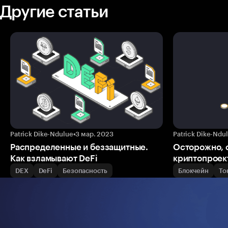
Другие статьи
Patrick Dike-Ndulue
•
3 мар. 2023
Patrick Dike-Ndu
Распределенные и беззащитные.
Осторожно, с
Как взламывают DeFi
криптопроект
DEX
DeFi
Безопасность
Блокчейн
То