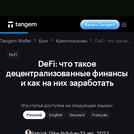
Купить сейчас
Купить Tangem
Tog
Tangem Wallet
Блог
Криптоосновы
DeFi: что такое децентрализованные финансы и как на них заработать
DeFi
DeFi: что такое
децентрализованные финансы
и как на них заработать
Эта статья доступна на следующих языках:
Русский
English
Deutsch
Français
Patrick Dike-Ndulue
•
23 авг. 2023