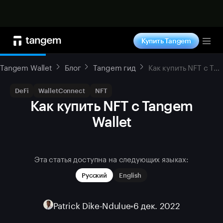
Купить сейчас
Купить Tangem
Tog
Tangem Wallet
Блог
Tangem гид
Как купить NFT с Tangem Wallet
DeFi
WalletConnect
NFT
Как купить NFT с Tangem
Wallet
Эта статья доступна на следующих языках:
Русский
English
Patrick Dike-Ndulue
•
6 дек. 2022