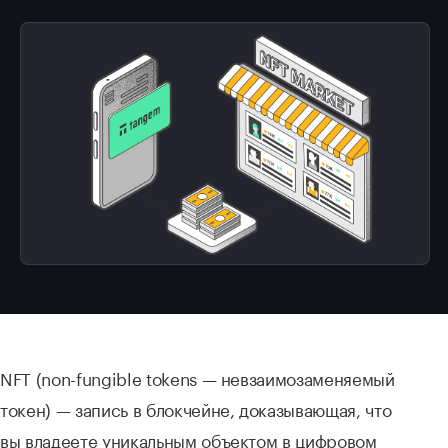
NFT (non-fungible tokens — невзаимозаменяемый
токен) — запись в блокчейне, доказывающая, что
вы владеете уникальным объектом в цифровом