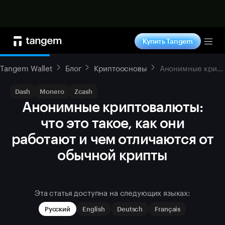
Купить сейчас
Купить Tangem
Tog
Tangem Wallet
Блог
Криптоосновы
Анонимные криптовалюты: что это такое, как они работают и чем отличаются от обычной крипты
Dash
Monero
Zcash
Анонимные криптовалюты:
что это такое, как они
работают и чем отличаются от
обычной крипты
Эта статья доступна на следующих языках:
Русский
English
Deutsch
Français