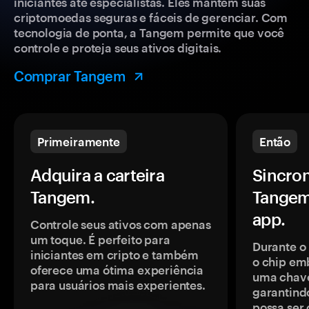
iniciantes até especialistas. Eles mantêm suas
criptomoedas seguras e fáceis de gerenciar. Com
tecnologia de ponta, a Tangem permite que você
controle e proteja seus ativos digitais.
Comprar Tangem
Primeiramente
Então
Adquira a carteira
Sincron
Tangem.
Tangem
app.
Controle seus ativos com apenas
um toque. É perfeito para
Durante o
iniciantes em cripto e também
o chip em
oferece uma ótima experiência
uma chave
para usuários mais experientes.
garantindo
possa ser