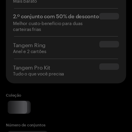
Mais barato
2.º conjunto com 50% de desconto
$34.95
Melhor custo-benefício para duas
carteiras frias
Tangem Ring
$160.00
Anel e 2 cartões
Tangem Pro Kit
$180.00
Tudo o que você precisa
Coleção
Número de conjuntos