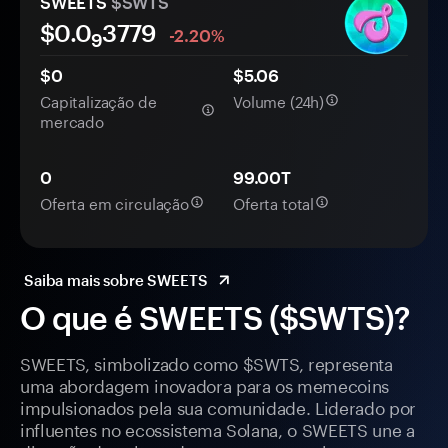
SWEETS
$SWTS
$0.0
3779
-2.20%
9
$0
$5.06
Capitalização de
Volume (24h)
mercado
0
99.00T
Oferta em circulação
Oferta total
Saiba mais sobre SWEETS
O que é SWEETS ($SWTS)?
SWEETS, simbolizado como $SWTS, representa
uma abordagem inovadora para os memecoins
impulsionados pela sua comunidade. Liderado por
influentes no ecossistema Solana, o SWEETS une a