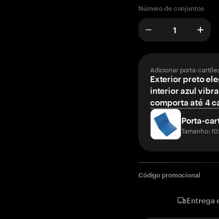
Número de conjuntos
Adicionar porta-cartõe
Exterior preto el
interior azul vibr
comporta até 4 c
Porta-car
Tamanho: 10
Código promocional
Entrega 