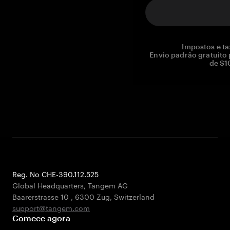
Impostos e ta
Envio padrão gratuito
de $1
Reg. No CHE-390.112.525
Global Headquarters, Tangem AG
Baarerstrasse 10
,
6300 Zug
,
Switzerland
support@tangem.com
Comece agora