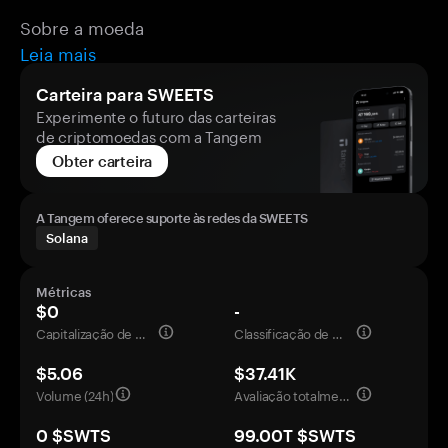
Sobre a moeda
Leia mais
Carteira para SWEETS
Experimente o futuro das carteiras
de criptomoedas com a Tangem
Obter carteira
A Tangem oferece suporte às redes da SWEETS
Solana
Métricas
$0
-
Capitalização de mercado
Classificação de mercado
$5.06
$37.41K
Volume (24h)
Avaliação totalmente diluída
0 $SWTS
99.00T $SWTS