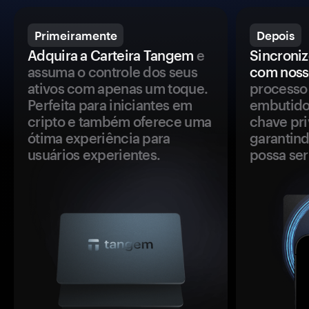
Primeiramente
Depois
Adquira a Carteira Tangem
e
Sincroniz
assuma o controle dos seus
com noss
ativos com apenas um toque.
processo 
Perfeita para iniciantes em
embutido
cripto e também oferece uma
chave pri
ótima experiência para
garantind
usuários experientes.
possa se