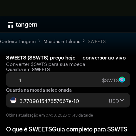
Carteira Tangem
Moedas e Tokens
SWEETS
SWEETS ($SWTS) preço hoje — conversor ao vivo
Converter $SWTS para sua moeda
Quantia em SWEETS
$SWTS
Quantia na moeda selecionada
USD
Última atualização em 07/08, 2026 01:43 da tarde
O que é SWEETSGuia completo para $SWTS