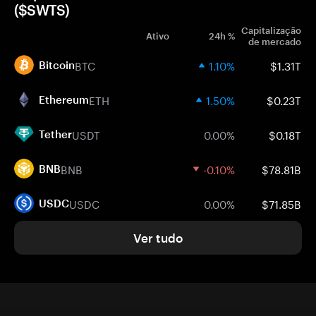
($SWTS)
Capitalização
Ativo
24h %
de mercado
BTC
1.10%
$1.31T
Bitcoin
ETH
1.50%
$0.23T
Ethereum
USDT
0.00%
$0.18T
Tether
BNB
-0.10%
$78.81B
BNB
USDC
0.00%
$71.85B
USDC
Ver tudo