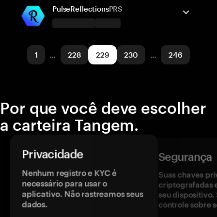
Arbitrum One
Enviar/Receber
Comprar
PulseReflections
PRS
Redes suportadas
A carteira Tangem suporta
Pulsechain
Enviar/Receber
Comprar
1
…
228
229
230
…
246
Redes suportadas
Pulsechain
Por que você deve escolher
a carteira Tangem.
Privacidade
Segurança
Nenhum registro e KYC é
Suas chaves pri
necessário para usar o
criptografadas 
aplicativo. Não rastreamos seus
seu dispositivo
dados.
controle sobre s