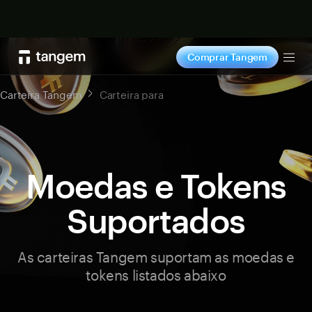
Comprar agora
Comprar Tangem
Tog
Carteira Tangem
Carteira para
Moedas e Tokens
Suportados
As carteiras Tangem suportam as moedas e
tokens listados abaixo