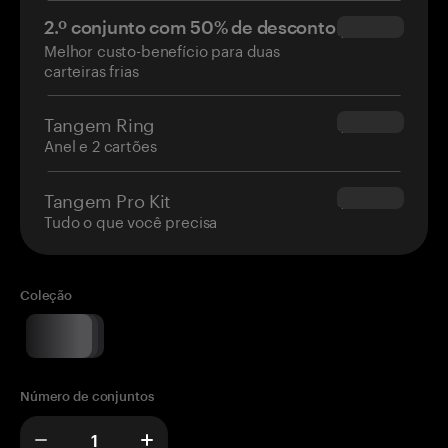
2.º conjunto com 50% de desconto
$34.95
Melhor custo-benefício para duas
carteiras frias
Tangem Ring
$160.00
Anel e 2 cartões
Tangem Pro Kit
$180.00
Tudo o que você precisa
Coleção
Número de conjuntos