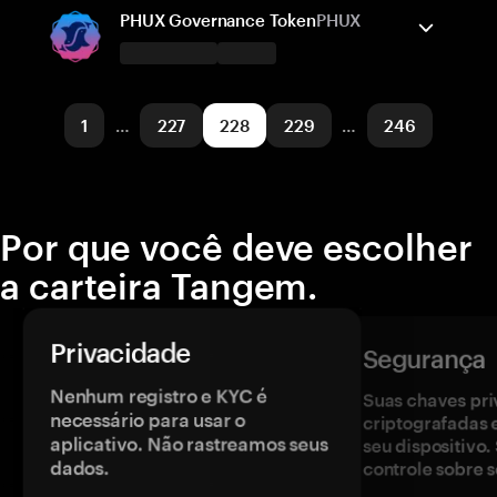
Solana
Enviar/Receber
Comprar
Trocar
PHUX Governance Token
PHUX
Redes suportadas
A carteira Tangem suporta
Solana
Enviar/Receber
Comprar
1
…
227
228
229
…
246
Redes suportadas
Pulsechain
Por que você deve escolher
a carteira Tangem.
Privacidade
Segurança
Nenhum registro e KYC é
Suas chaves pri
necessário para usar o
criptografadas 
aplicativo. Não rastreamos seus
seu dispositivo
dados.
controle sobre s