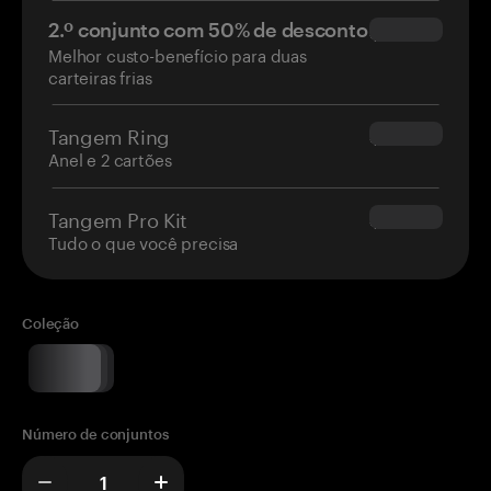
2.º conjunto com 50% de desconto
$34.95
Melhor custo-benefício para duas
carteiras frias
Tangem Ring
$160.00
Anel e 2 cartões
Tangem Pro Kit
$180.00
Tudo o que você precisa
Coleção
Número de conjuntos