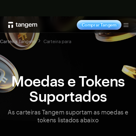
Comprar agora
Comprar Tangem
Tog
Carteira Tangem
Carteira para
Moedas e Tokens
Suportados
As carteiras Tangem suportam as moedas e
tokens listados abaixo