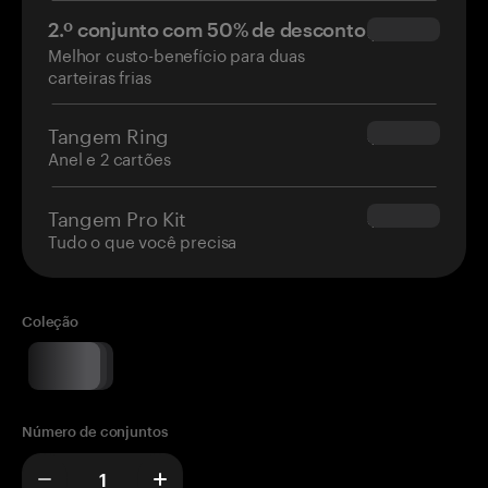
2.º conjunto com 50% de desconto
$34.95
Melhor custo-benefício para duas
carteiras frias
Tangem Ring
$160.00
Anel e 2 cartões
Tangem Pro Kit
$180.00
Tudo o que você precisa
Coleção
Número de conjuntos