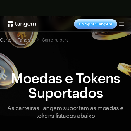
Comprar agora
Comprar Tangem
Tog
Carteira Tangem
Carteira para
Moedas e Tokens
Suportados
As carteiras Tangem suportam as moedas e
tokens listados abaixo