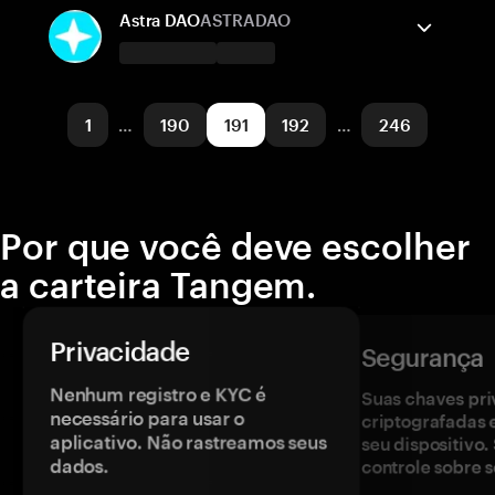
Avalanche
Enviar/Receber
Comprar
Astra DAO
ASTRADAO
Redes suportadas
A carteira Tangem suporta
Base
Enviar/Receber
Comprar
1
…
190
191
192
…
246
Redes suportadas
Arbitrum One
Por que você deve escolher
a carteira Tangem.
Privacidade
Segurança
Nenhum registro e KYC é
Suas chaves pri
necessário para usar o
criptografadas 
aplicativo. Não rastreamos seus
seu dispositivo
dados.
controle sobre s