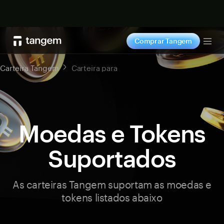
Comprar agora
Comprar Tangem
Tog
Carteira Tangem
Carteira para
Moedas e Tokens
Suportados
As carteiras Tangem suportam as moedas e
tokens listados abaixo