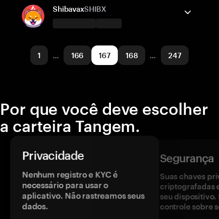
Solana
Enviar/Receber
Comprar
Trocar
Shibavax
SHIBX
Redes suportadas
A carteira Tangem suporta
HyperEVM
Enviar/Receber
Comprar
Trocar
1
…
166
167
168
…
247
Redes suportadas
Avalanche
Por que você deve escolher
a carteira Tangem.
Privacidade
Segurança
Nenhum registro e KYC é
Suas chaves pri
necessário para usar o
criptografadas 
aplicativo. Não rastreamos seus
seu dispositivo
dados.
controle sobre s