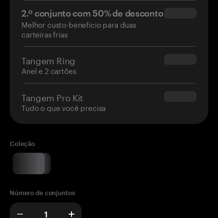
2.º conjunto com 50% de desconto
$34.95
Melhor custo-benefício para duas
carteiras frias
Tangem Ring
$160.00
Anel e 2 cartões
Tangem Pro Kit
$180.00
Tudo o que você precisa
Coleção
Número de conjuntos