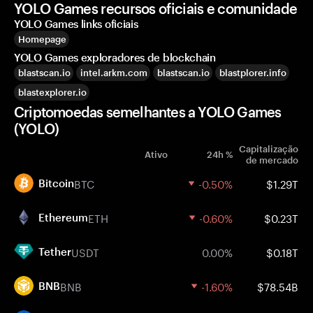
YOLO Games recursos oficiais e comunidade
YOLO Games links oficiais
Homepage
YOLO Games exploradores de blockchain
blastscan.io
intel.arkm.com
blastscan.io
blastplorer.info
blastexplorer.io
Criptomoedas semelhantes a YOLO Games
(YOLO)
Capitalização
Ativo
24h %
de mercado
BTC
-0.50%
$1.29T
Bitcoin
ETH
-0.60%
$0.23T
Ethereum
USDT
0.00%
$0.18T
Tether
BNB
-1.60%
$78.54B
BNB