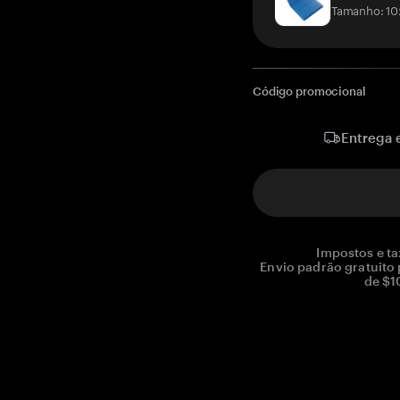
Tamanho: 10
Código promocional
Entrega 
Impostos e ta
Envio padrão gratuito
de $1