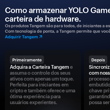
Como armazenar YOLO Game
carteira de hardware.
Os produtos Tangem são para todos, de iniciantes a esp
Com tecnologia de ponta, a Tangem permite que você co
Adquirir Tangem
Primeiramente
Depois
Adquira a Carteira Tangem
e
Sincroniz
assuma o controle dos seus
com noss
ativos com apenas um toque.
processo 
Perfeita para iniciantes em
embutido
cripto e também oferece uma
chave pri
ótima experiência para
garantind
usuários experientes.
possa se