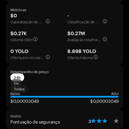
Métricas
$0
-
Capitalização de mercado
Classificação de mercado
$0.27K
$0.27M
Volume (24h)
Avaliação totalmente diluída
0 YOLO
8.89B YOLO
Oferta em circulação
Oferta máxima
Desempenho do preço
24h
1m
Todos
Baixo
Alto
$0,00003049
$0,00003049
Outro
Pontuação de segurança
3