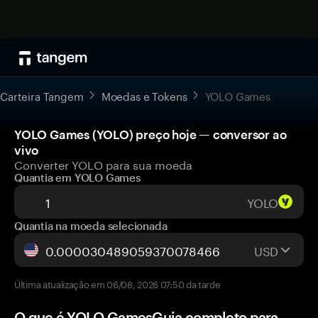
Carteira Tangem
Moedas e Tokens
YOLO Games
YOLO Games (YOLO) preço hoje — conversor ao
vivo
Converter YOLO para sua moeda
Quantia em YOLO Games
YOLO
Quantia na moeda selecionada
USD
Última atualização em 06/08, 2026 07:50 da tarde
O que é YOLO GamesGuia completo para