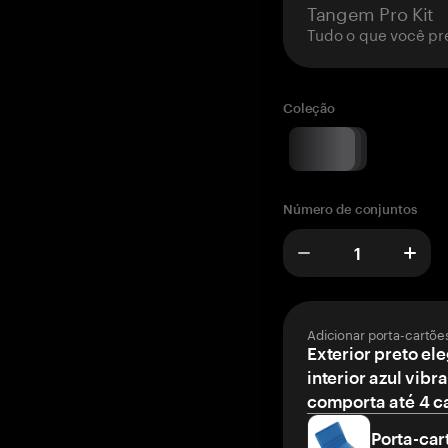
Tangem Pro Kit
Tudo o que você pr
Coleção
Número de conjuntos
Adicionar porta-cartõe
Exterior preto el
interior azul vibr
comporta até 4 c
Porta-car