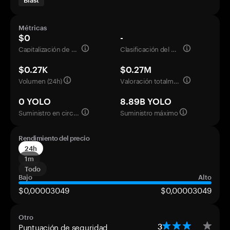
Blast
Métricas
$0
-
Capitalización de mercado
Clasificación del mercado
$0.27K
$0.27M
Volumen (24h)
Valoración totalmente diluida
0 YOLO
8.89B YOLO
Suministro en circulación
Suministro máximo
Rendimiento del precio
24h
1m
Todo
Bajo
Alto
$0,00003049
$0,00003049
Otro
Puntuación de seguridad
3