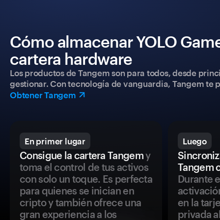
Cómo almacenar YOLO Games
cartera hardware
Los productos de Tangem son para todos, desde princip
gestionar. Con tecnología de vanguardia, Tangem te pe
Obtener Tangem
En primer lugar
Luego
Consigue la cartera Tangem
y
Sincroniza
toma el control de tus activos
Tangem c
con solo un toque. Es perfecta
Durante e
para quienes se inician en
activació
cripto y también ofrece una
en la tar
gran experiencia a los
privada a