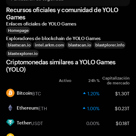
Recursos oficiales y comunidad de YOLO
Games
Enlaces oficiales de YOLO Games
Homepage
Exploradores de blockchain de YOLO Games
blastscan.io
intel.arkm.com
blastscan.io
blastplorer.info
blastexplorer.io
Criptomonedas similares a YOLO Games
(YOLO)
Capitalización
Activo
24h %
de mercado
BTC
1.20%
$1.30T
Bitcoin
ETH
1.00%
$0.23T
Ethereum
USDT
0.00%
$0.18T
Tether