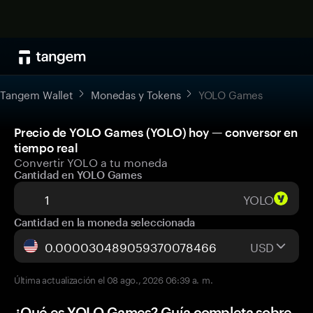
Tangem Wallet
Monedas y Tokens
YOLO Games
Precio de YOLO Games (YOLO) hoy — conversor en
tiempo real
Convertir YOLO a tu moneda
Cantidad en YOLO Games
YOLO
Cantidad en la moneda seleccionada
USD
Última actualización el 08 ago., 2026 06:39 a. m.
¿Qué es YOLO Games? Guía completa sobre