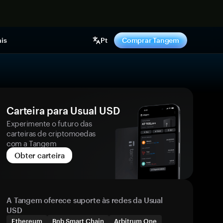
gora
is
Pt
Comprar Tangem
Carteira para Usual USD
Experimente o futuro das
carteiras de criptomoedas
com a Tangem
Obter carteira
A Tangem oferece suporte às redes da Usual
USD
Ethereum
Bnb Smart Chain
Arbitrum One