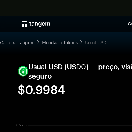
Ca
Carteira Tangem
Moedas e Tokens
Usual USD
Usual USD (USD0) — preço, vi
seguro
$0.9984