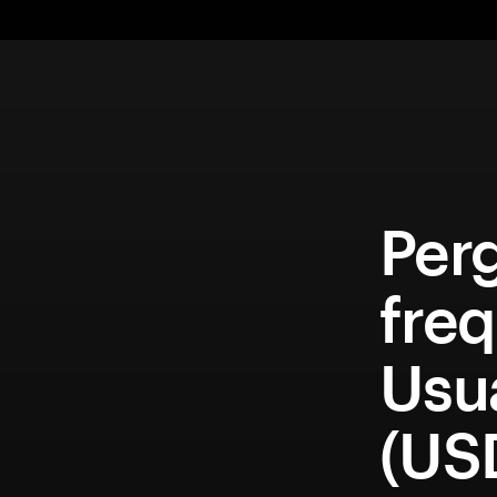
Per
fre
Usu
(US