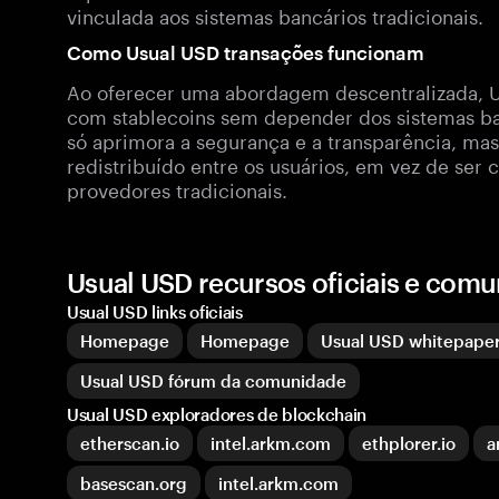
vinculada aos sistemas bancários tradicionais.
Como Usual USD transações funcionam
Ao oferecer uma abordagem descentralizada, Us
com stablecoins sem depender dos sistemas ba
só aprimora a segurança e a transparência, ma
redistribuído entre os usuários, em vez de ser
provedores tradicionais.
Usual USD recursos oficiais e com
Usual USD links oficiais
Homepage
Homepage
Usual USD whitepape
Usual USD fórum da comunidade
Usual USD exploradores de blockchain
etherscan.io
intel.arkm.com
ethplorer.io
a
basescan.org
intel.arkm.com