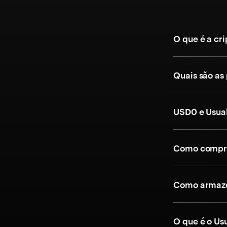
O que é a cr
Quais são as
USD0 e Usua
Como compra
Como armaze
O que é o Us