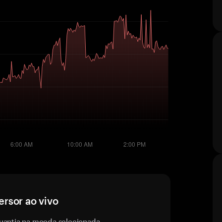
rsor ao vivo
uantia na moeda selecionada