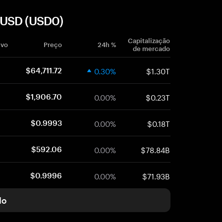
 USD (USD0)
Capitalização
ivo
Preço
24h %
de mercado
0.30%
$1.30T
$64,711.72
0.00%
$0.23T
$1,906.70
0.00%
$0.18T
$0.9993
0.00%
$78.84B
$592.06
0.00%
$71.93B
$0.9996
do