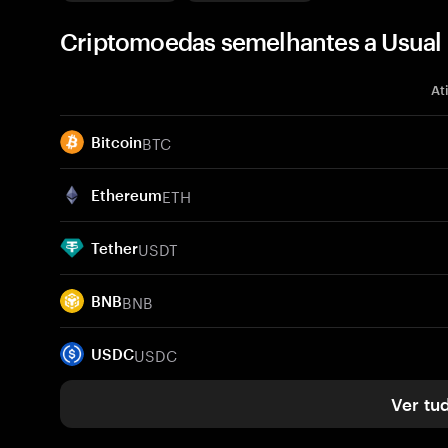
Criptomoedas semelhantes a Usual
At
BTC
Bitcoin
ETH
Ethereum
USDT
Tether
BNB
BNB
USDC
USDC
Ver tu