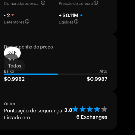
Compradores experientes
Pressão de compra
- 2
+ $0.11M
Detentores
Liquidez
Desempenho do preço
24h
1m
Todos
Baixo
Alto
$0,9982
$0,9987
Outro
Pontuação de segurança
3.8
Listado em
6
Exchanges