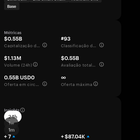
Base
Métricas
$0.55B
#93
Capitalização de mercado
Classificação de mercado
$1.13M
$0.55B
Volume (24h)
Avaliação totalmente diluída
0.55B USD0
∞
Oferta em circulação
Oferta máxima
Insights
24h
1w
1m
+ 7
+ $87.04K