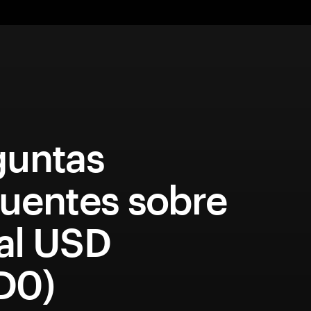
guntas
quentes sobre
al USD
D0)