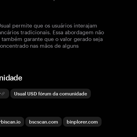
ual permite que os usuários interajam
ncários tradicionais. Essa abordagem não
s também garante que o valor gerado seja
 concentrado nas mãos de alguns
unidade
r
Usual USD fórum da comunidade
rbiscan.io
bscscan.com
binplorer.com