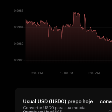
Usual USD (USD0) preço hoje — conve
Converter USD0 para sua moeda
Quantia em Usual USD
Q