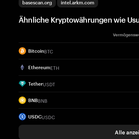
basescan.org
intel.arkm.com
Ähnliche Kryptowährungen wie Usu
Vermögensw
BTC
Bitcoin
ETH
Ethereum
USDT
Tether
BNB
BNB
USDC
USDC
Alle anze