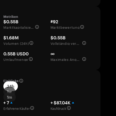
Metriken
$0.55B
#92
Marktkapitalisierung
Marktbewertung
$1.68M
$0.55B
Volumen (24h)
Vollständig verwässerte Bewertung
0.55B USD0
∞
Umlaufmenge
Maximales Angebot
Einblicke
24h
1w
1m
+ 7
+ $87.04K
Erfahrene Käufer
Kaufdruck