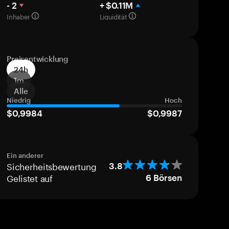
- 2
+ $0.11M
Inhaber
Liquidität
Preisentwicklung
24h
1m
Alle
Niedrig
Hoch
$0,9984
$0,9987
Ein anderer
Sicherheitsbewertung
3.8
Gelistet auf
6
Börsen