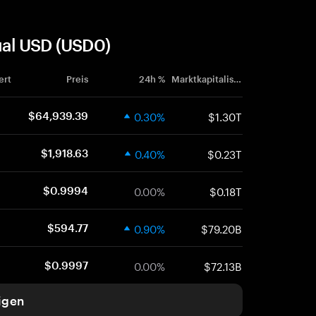
al USD (USD0)
ert
Preis
24h %
Marktkapitalisierung
0.30%
$1.30T
$64,939.39
0.40%
$0.23T
$1,918.63
0.00%
$0.18T
$0.9994
0.90%
$79.20B
$594.77
0.00%
$72.13B
$0.9997
igen