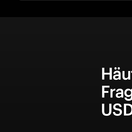
Häuf
Fra
USD