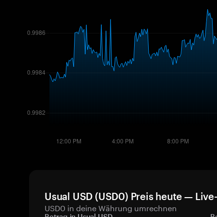
Usual USD (USD0) Preis heute — Live
USD0 in deine Währung umrechnen
Betrag in Usual USD
B