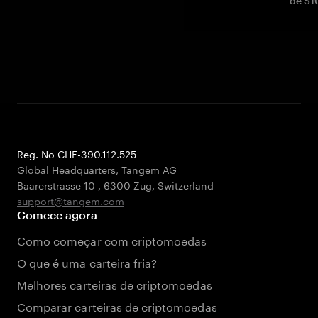
de $1
Reg. No CHE-390.112.525
Global Headquarters, Tangem AG
Baarerstrasse 10
,
6300 Zug
,
Switzerland
support@tangem.com
Comece agora
Como começar com criptomoedas
O que é uma carteira fria?
Melhores carteiras de criptomoedas
Comparar carteiras de criptomoedas