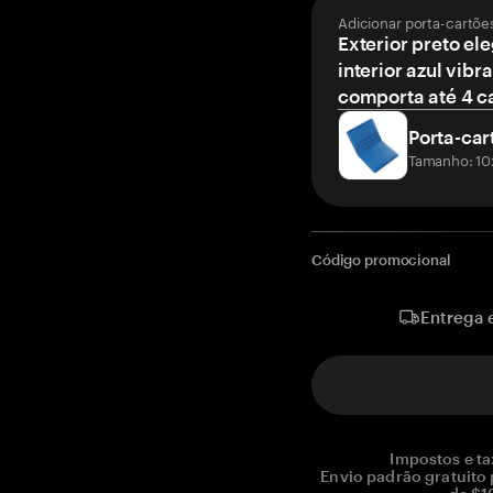
Adicionar porta-cartõe
Exterior preto el
interior azul vibr
comporta até 4 c
Porta-car
Tamanho: 10
Código promocional
Entrega 
Impostos e ta
Envio padrão gratuito