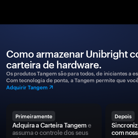
Como armazenar Unibright 
carteira de hardware.
Os produtos Tangem são para todos, de iniciantes a esp
Com tecnologia de ponta, a Tangem permite que você co
Adquirir Tangem
Primeiramente
Depois
Adquira a Carteira Tangem
e
Sincroniz
assuma o controle dos seus
com noss