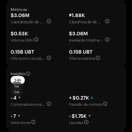
Métricas
$3.06M
#1.88K
Capitalização de mercado
Classificação de mercado
$0.53K
$3.06M
Volume (24h)
Avaliação totalmente diluída
0.15B UBT
0.15B UBT
Oferta em circulação
Oferta máxima
Insights
24h
1w
1m
- 4
+ $0.27K
Compradores experientes
Pressão de compra
- 7
- $1.75K
Detentores
Liquidez