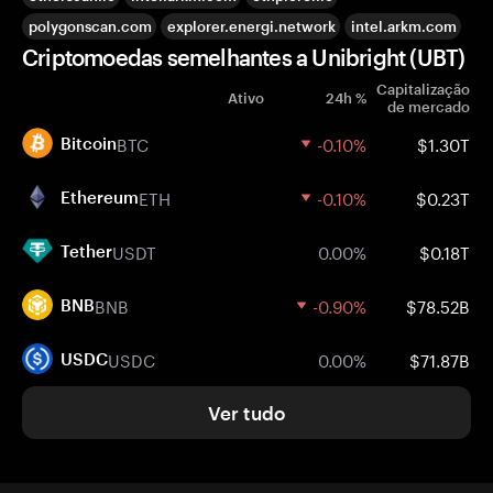
polygonscan.com
explorer.energi.network
intel.arkm.com
Criptomoedas semelhantes a Unibright (UBT)
Capitalização
Ativo
24h %
de mercado
BTC
-0.10%
$1.30T
Bitcoin
ETH
-0.10%
$0.23T
Ethereum
USDT
0.00%
$0.18T
Tether
BNB
-0.90%
$78.52B
BNB
USDC
0.00%
$71.87B
USDC
Ver tudo