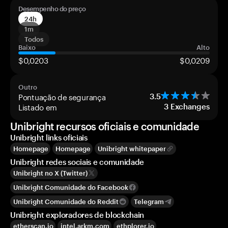
Desempenho do preço
24h
1m
Todos
Baixo
Alto
$0,0203
$0,0209
Outro
Pontuação de segurança
3.5
Listado em
3
Exchanges
Unibright recursos oficiais e comunidade
Unibright links oficiais
Homepage
Homepage
Unibright whitepaper
Unibright redes sociais e comunidade
Unibright no X (Twitter)
Unibright Comunidade do Facebook
Unibright Comunidade do Reddit
Telegram
Unibright exploradores de blockchain
etherscan.io
intel.arkm.com
ethplorer.io