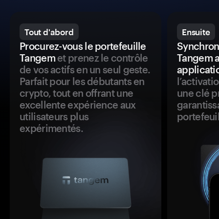
Tout d'abord
Ensuite
Procurez-vous le portefeuille
Synchroni
Tangem
et prenez le contrôle
Tangem a
de vos actifs en un seul geste.
applicati
Parfait pour les débutants en
l’activat
crypto, tout en offrant une
une clé p
excellente expérience aux
garantiss
utilisateurs plus
portefeuil
expérimentés.