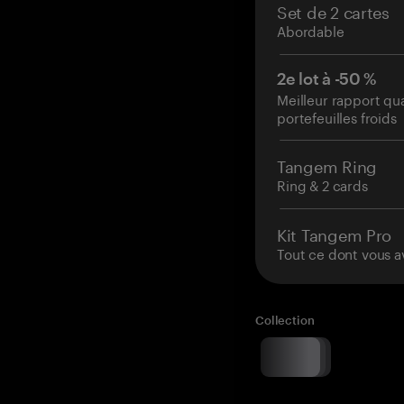
Set de 2 cartes
Abordable
2e lot à -50 %
Meilleur rapport qu
portefeuilles froids
Tangem Ring
Ring & 2 cards
Kit Tangem Pro
Tout ce dont vous a
Collection