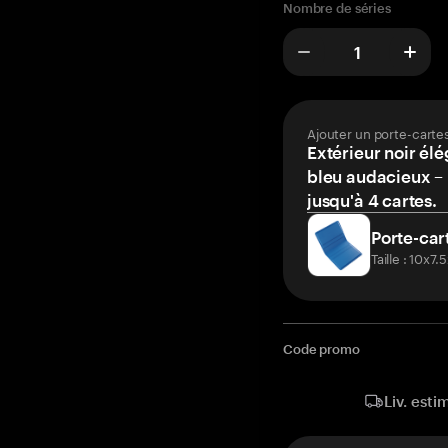
Nombre de séries
Ajouter un porte-carte
Extérieur noir élé
bleu audacieux – 
jusqu'à 4 cartes.
Porte-car
Taille : 10x7
Code promo
Liv. esti