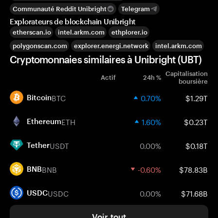
Communauté Reddit Unibright
Telegram
Explorateurs de blockchain Unibright
etherscan.io
intel.arkm.com
ethplorer.io
polygonscan.com
explorer.energi.network
intel.arkm.com
Cryptomonnaies similaires à Unibright (UBT)
Capitalisation
Actif
24h %
boursière
BTC
0.70%
$1.29T
Bitcoin
ETH
1.60%
$0.23T
Ethereum
USDT
0.00%
$0.18T
Tether
BNB
-0.60%
$78.83B
BNB
USDC
0.00%
$71.68B
USDC
Voir tout