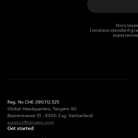
Hors taxes
Livraison standard gr
supérieures
Reg. No CHE-390.112.525
Global Headquarters, Tangem AG
Baarerstrasse 10
,
6300 Zug
,
Switzerland
support@tangem.com
Get started