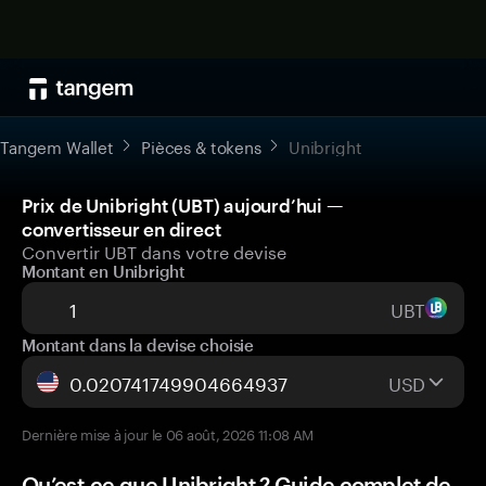
Tangem Wallet
Pièces & tokens
Unibright
Prix de Unibright (UBT) aujourd’hui —
convertisseur en direct
Convertir UBT dans votre devise
Montant en Unibright
UBT
Montant dans la devise choisie
USD
Dernière mise à jour le 06 août, 2026 11:08 AM
Qu’est-ce que Unibright ? Guide complet de