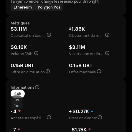
Tangem prend en charge les réseaux pour Unibright
Ethereum
Polygon Pos
Métriques
$3.11M
#1.86K
Capitalisation boursière
Classement du marché
$0.16K
$3.11M
Volume (24h)
Valorisation entièrement diluée
0.15B UBT
0.15B UBT
Offre en circulation
Offre maximale
Informations
24h
1w
1m
- 4
+ $0.27K
Acheteurs expérimentés
Pression d’achat
- 7
- $1.75K