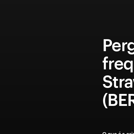
Per
fre
Str
(BE
O que é a cr