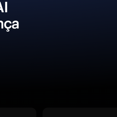
AI
nça