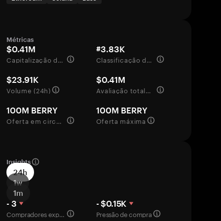
Métricas
$0.41M
#3.83K
Capitalização de mercado
Classificação de mercado
$23.91K
$0.41M
Volume (24h)
Avaliação totalmente diluída
100M BERRY
100M BERRY
Oferta em circulação
Oferta máxima
Insights
24h
1w
1m
- 3
- $0.15K
Compradores experientes
Pressão de compra