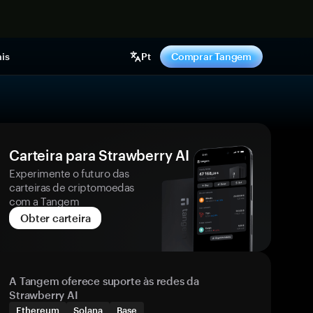
gora
is
Pt
Comprar Tangem
Carteira para Strawberry AI
Experimente o futuro das
carteiras de criptomoedas
com a Tangem
Obter carteira
A Tangem oferece suporte às redes da
Strawberry AI
Ethereum
Solana
Base