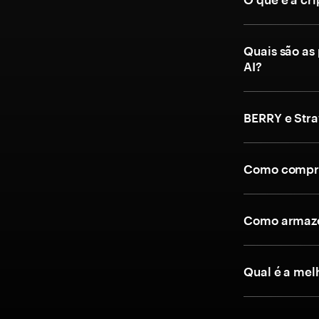
Quais são as
AI?
BERRY e Stra
Como compra
Como armaze
Qual é a mel