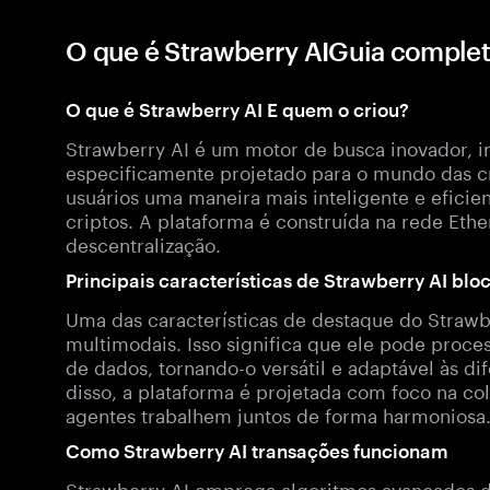
O que é Strawberry AIGuia comple
O que é Strawberry AI E quem o criou?
Strawberry AI é um motor de busca inovador, imp
especificamente projetado para o mundo das cr
usuários uma maneira mais inteligente e eficie
criptos. A plataforma é construída na rede Eth
descentralização.
Principais características de Strawberry AI blo
Uma das características de destaque do Strawb
multimodais. Isso significa que ele pode proces
de dados, tornando-o versátil e adaptável às d
disso, a plataforma é projetada com foco na co
agentes trabalhem juntos de forma harmoniosa
Como Strawberry AI transações funcionam
Strawberry AI emprega algoritmos avançados de 