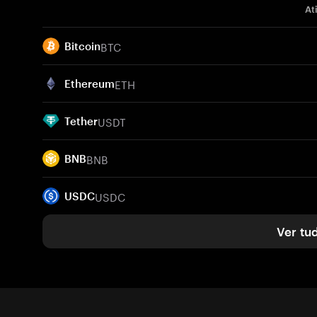
At
BTC
Bitcoin
ETH
Ethereum
USDT
Tether
BNB
BNB
USDC
USDC
Ver tu