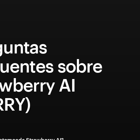
guntas
quentes sobre
awberry AI
RRY)
iptomoeda Strawberry AI?