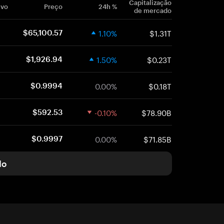
Capitalização
ivo
Preço
24h %
de mercado
1.10%
$1.31T
$65,100.57
1.50%
$0.23T
$1,926.94
0.00%
$0.18T
$0.9994
-0.10%
$78.90B
$592.53
0.00%
$71.85B
$0.9997
do