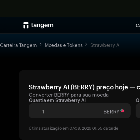
Ca
Carteira Tangem
Moedas e Tokens
Strawberry AI
Strawberry AI (BERRY) preço hoje — c
Converter BERRY para sua moeda
Quantia em Strawberry AI
Q
BERRY
Última atualização em 07/08, 2026 01:55 da tarde