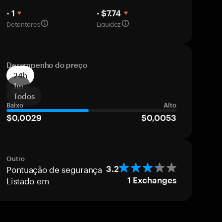
- 1
- $7.74
Detentores
Liquidez
Desempenho do preço
24h
1m
Todos
Baixo
Alto
$0,0029
$0,0053
Outro
Pontuação de segurança
3.2
Listado em
1
Exchanges