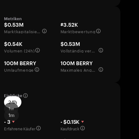
Metriken
$0.53M
#3.52K
Marktkapitalisierung
Marktbewertung
$0.54K
$0.53M
Volumen (24h)
Vollständig verwässerte Bewertung
100M BERRY
100M BERRY
Umlaufmenge
Maximales Angebot
Einblicke
24h
1w
1m
- 3
- $0.15K
Erfahrene Käufer
Kaufdruck