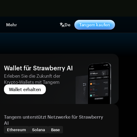
pen
Mehr
De
Tangem kaufen
Wallet für Strawberry AI
Erleben Sie die Zukunft der
Krypto-Wallets mit Tangem
Wallet erhalten
Tangem unterstützt Netzwerke für Strawberry
AI
Ethereum
Solana
Base