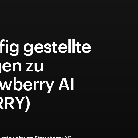
ig gestellte
gen zu
awberry AI
RRY)
Kryptowährung Strawberry AI?