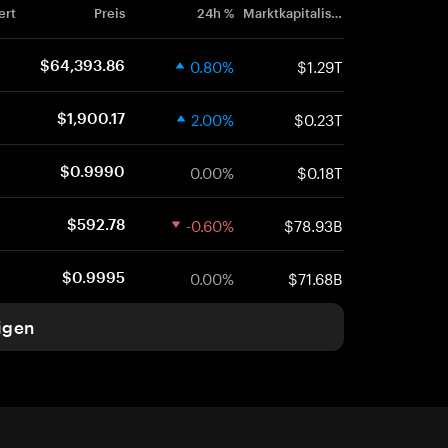
ert
Preis
24h %
Marktkapitalisierung
0.80%
$1.29T
$64,393.86
2.00%
$0.23T
$1,900.17
0.00%
$0.18T
$0.9990
-0.60%
$78.93B
$592.78
0.00%
$71.68B
$0.9995
igen