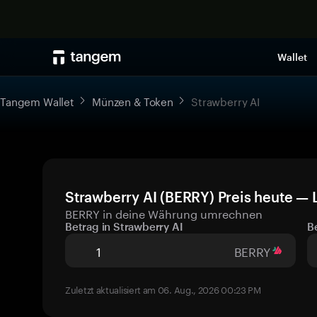
Wallet
Tangem Wallet
Münzen & Token
Strawberry AI
Strawberry AI (BERRY) Preis heute — 
BERRY in deine Währung umrechnen
Betrag in Strawberry AI
B
BERRY
Zuletzt aktualisiert am 06. Aug., 2026 00:23 PM