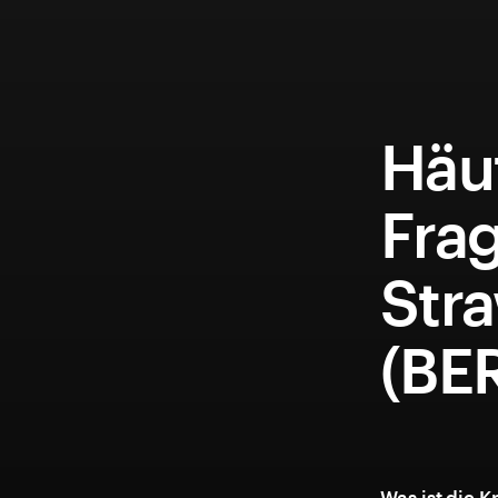
Häuf
Fra
Str
(BE
Was ist die 