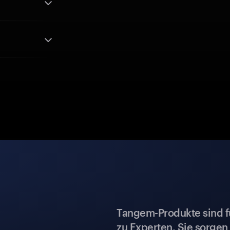
Tangem-Produkte sind für
zu Experten. Sie sorgen