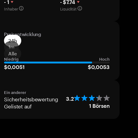
- 1
- $7.74
Inhaber
Liquidität
Preisentwicklung
24h
1m
Alle
Niedrig
Hoch
$0,0051
$0,0053
Ein anderer
Sicherheitsbewertung
3.2
Gelistet auf
1
Börsen