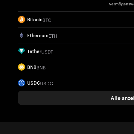
Vermögensw
BTC
Bitcoin
ETH
Ethereum
USDT
Tether
BNB
BNB
USDC
USDC
Alle anze