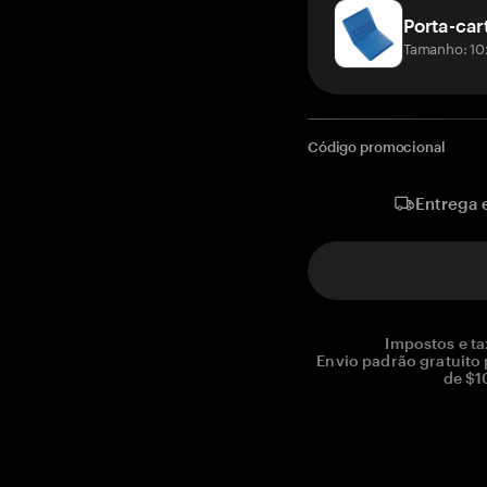
Porta-car
Tamanho: 10
Código promocional
Entrega 
Impostos e ta
Envio padrão gratuito
de $1