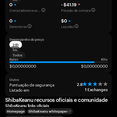
0
- $41.19
Compradores experientes
Pressão de compra
0
$0
Detentores
Liquidez
Desempenho do preço
24h
1m
Todos
Baixo
Alto
$0,00000000
$0,00000000
Outro
Pontuação de segurança
2.8
Listado em
1
Exchanges
ShibaKeanu recursos oficiais e comunidade
ShibaKeanu links oficiais
Homepage
ShibaKeanu whitepaper