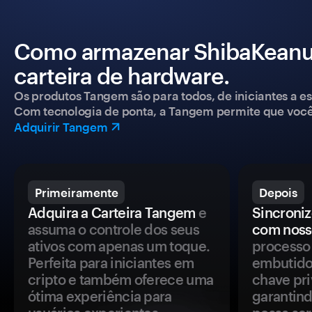
Como armazenar ShibaKeanu
carteira de hardware.
Os produtos Tangem são para todos, de iniciantes a esp
Com tecnologia de ponta, a Tangem permite que você co
Adquirir Tangem
Primeiramente
Depois
Adquira a Carteira Tangem
e
Sincroniz
assuma o controle dos seus
com noss
ativos com apenas um toque.
processo 
Perfeita para iniciantes em
embutido
cripto e também oferece uma
chave pri
ótima experiência para
garantind