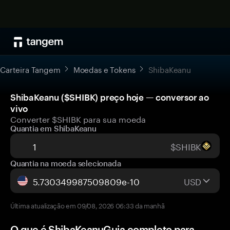
Carteira Tangem
Moedas e Tokens
ShibaKeanu
ShibaKeanu ($SHIBK) preço hoje — conversor ao
vivo
Converter $SHIBK para sua moeda
Quantia em ShibaKeanu
$SHIBK
Quantia na moeda selecionada
USD
Última atualização em 09/08, 2026 06:33 da manhã
O que é ShibaKeanuGuia completo para