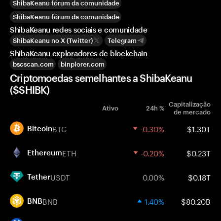
ShibaKeanu fórum da comunidade
ShibaKeanu fórum da comunidade
ShibaKeanu redes sociais e comunidade
ShibaKeanu no X (Twitter)
Telegram
ShibaKeanu exploradores de blockchain
bscscan.com
binplorer.com
Criptomoedas semelhantes a ShibaKeanu
($SHIBK)
Capitalização
Ativo
24h %
de mercado
BTC
-0.30%
$1.30T
Bitcoin
ETH
-0.20%
$0.23T
Ethereum
USDT
0.00%
$0.18T
Tether
BNB
1.40%
$80.20B
BNB