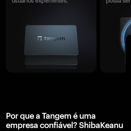
usuários experientes.
possa se
Por que a Tangem é uma
empresa confiável? ShibaKeanu