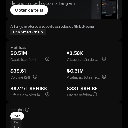
de criptomoedas com a Tangem
Obter carteira
A Tangem oferece suporte às redes da ShibaKeanu
Bnb Smart Chain
Métricas
$0.51M
#3.58K
Capitalização de mercado
Classificação de mercado
$38.61
$0.51M
Volume (24h)
Avaliação totalmente diluída
887.27T $SHIBK
888T $SHIBK
Oferta em circulação
Oferta máxima
Insights
24h
1w
1m