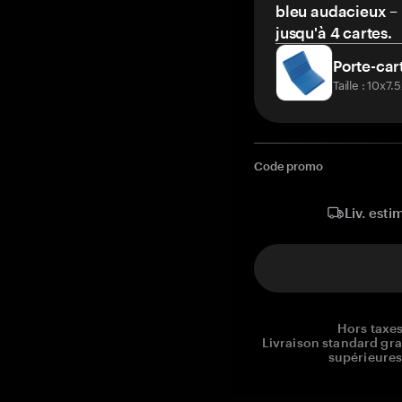
bleu audacieux – 
jusqu'à 4 cartes.
Porte-car
Taille : 10x7
Code promo
Liv. esti
Hors taxes
Livraison standard gr
supérieures