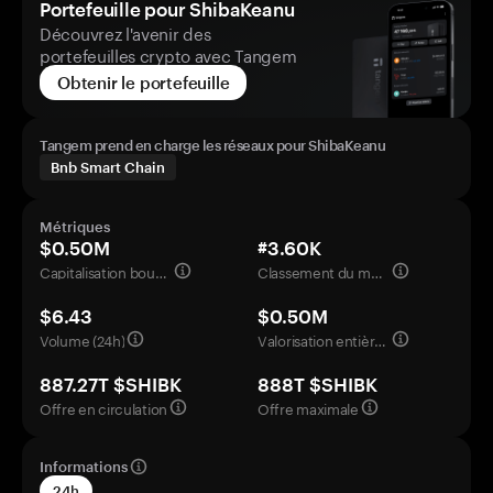
Portefeuille pour ShibaKeanu
Découvrez l'avenir des
portefeuilles crypto avec Tangem
Obtenir le portefeuille
Tangem prend en charge les réseaux pour ShibaKeanu
Bnb Smart Chain
Métriques
$0.50M
#3.60K
Capitalisation boursière
Classement du marché
$6.43
$0.50M
Volume (24h)
Valorisation entièrement diluée
887.27T $SHIBK
888T $SHIBK
Offre en circulation
Offre maximale
Informations
24h