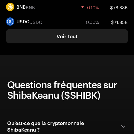
BNB
-0.10%
$78.83B
BNB
USDC
0.00%
$71.85B
USDC
Voir tout
Questions fréquentes sur
ShibaKeanu ($SHIBK)
Qu’est-ce que la cryptomonnaie
ShibaKeanu ?