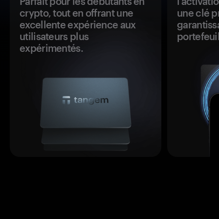
Parfait pour les débutants en
l’activat
crypto, tout en offrant une
une clé p
excellente expérience aux
garantiss
utilisateurs plus
portefeuil
expérimentés.