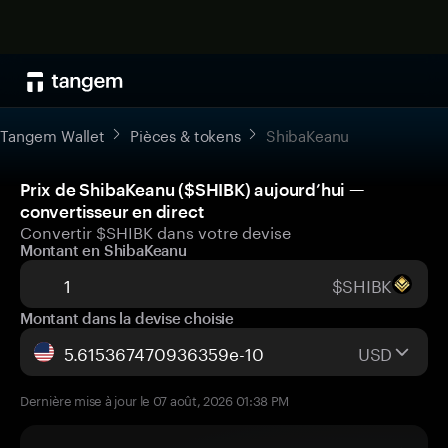
Tangem Wallet
Pièces & tokens
ShibaKeanu
Prix de ShibaKeanu ($SHIBK) aujourd’hui —
convertisseur en direct
Convertir $SHIBK dans votre devise
Montant en ShibaKeanu
$SHIBK
Montant dans la devise choisie
USD
Dernière mise à jour le 07 août, 2026 01:38 PM