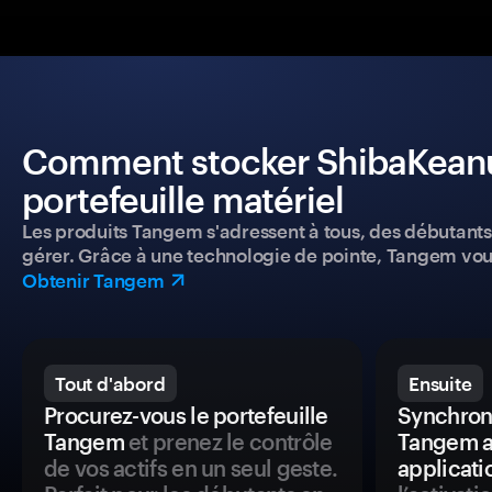
Comment stocker ShibaKeanu 
portefeuille matériel
Les produits Tangem s'adressent à tous, des débutants a
gérer. Grâce à une technologie de pointe, Tangem vou
Obtenir Tangem
Tout d'abord
Ensuite
Procurez-vous le portefeuille
Synchroni
Tangem
et prenez le contrôle
Tangem a
de vos actifs en un seul geste.
applicati