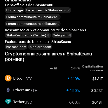
Liens officiels de ShibaKeanu
Homepage
Livre blanc de ShibaKeanu
Forum communautaire ShibaKeanu
Forum communautaire ShibaKeanu
Réseaux sociaux et communauté de ShibaKeanu
ShibaKeanu sur X (Twitter)
Telegram
Explorateurs de blockchain ShibaKeanu
bscscan.com
binplorer.com
Cryptomonnaies similaires à ShibaKeanu
($SHIBK)
Capitalisation
Actif
24h %
boursière
BTC
1.10%
$1.31T
Bitcoin
ETH
1.50%
$0.23T
Ethereum
USDT
0.00%
$0.18T
Tether