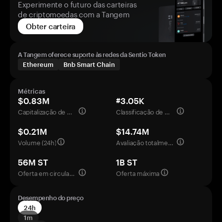
Experimente o futuro das carteiras
de criptomoedas com a Tangem
Obter carteira
A Tangem oferece suporte às redes da Sentio Token
Ethereum
Bnb Smart Chain
Métricas
$0.83M
#3.05K
Capitalização de mercado
Classificação de mercado
$0.21M
$14.74M
Volume (24h)
Avaliação totalmente diluída
56M ST
1B ST
Oferta em circulação
Oferta máxima
Desempenho do preço
24h
1m