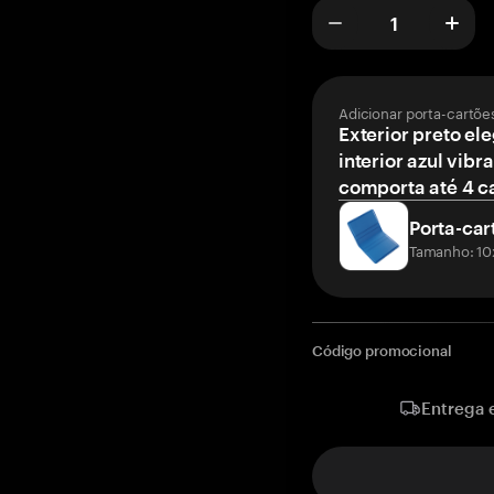
Adicionar porta-cartõe
Exterior preto el
interior azul vibr
comporta até 4 c
Porta-car
Tamanho: 10
Código promocional
Entrega 