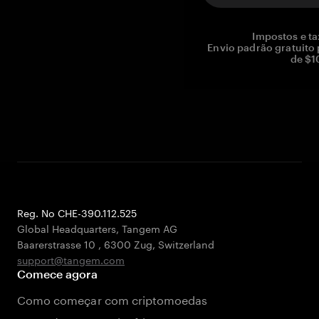
Impostos e ta
Envio padrão gratuito
de $1
Reg. No CHE-390.112.525
Global Headquarters, Tangem AG
Baarerstrasse 10
,
6300 Zug
,
Switzerland
support@tangem.com
Comece agora
Como começar com criptomoedas