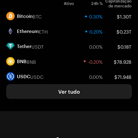
Capitalização
Ativo
24h %
de mercado
BTC
0.30%
$1.30T
Bitcoin
ETH
0.20%
$0.23T
Ethereum
USDT
0.00%
$0.18T
Tether
BNB
-0.20%
$78.92B
BNB
USDC
0.00%
$71.94B
USDC
Ver tudo