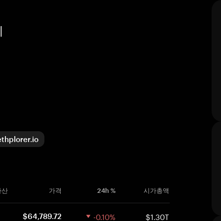
티
ethplorer.io
자산
가격
24h %
시가총액
-0.10%
$1.30T
$64,789.72