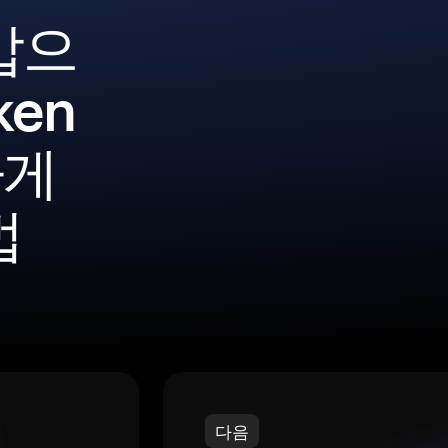
갑으
ken
하게
법
다음