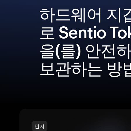
하드웨어 지
로 Sentio To
을(를) 안전
보관하는 방
먼저