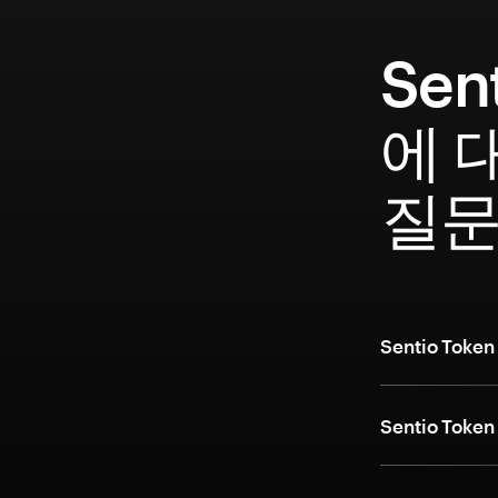
Sen
에 
질
Sentio To
Sentio T