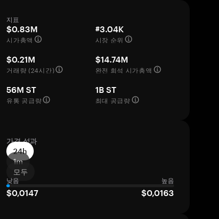
지표
$0.83M
#3.04K
시가총액
시장 순위
$0.21M
$14.74M
거래량 (24시간)
완전 희석 시가총액
56M ST
1B ST
유통 공급량
최대 공급량
가격 성과
24h
1m
모두
낮음
높음
$0,0147
$0,0163