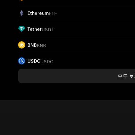
ETH
Ethereum
USDT
Tether
BNB
BNB
USDC
USDC
모두 보