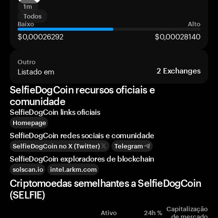
1m
Todos
Baixo
Alto
$0,00026292
$0,00028140
Outro
Listado em
2
Exchanges
SelfieDogCoin recursos oficiais e
comunidade
SelfieDogCoin links oficiais
Homepage
SelfieDogCoin redes sociais e comunidade
SelfieDogCoin no X (Twitter)
Telegram
SelfieDogCoin exploradores de blockchain
solscan.io
intel.arkm.com
Criptomoedas semelhantes a SelfieDogCoin
(SELFIE)
Capitalização
Ativo
24h %
de mercado