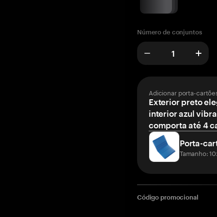
Número de conjuntos
Adicionar porta-cartõe
Exterior preto el
interior azul vibr
comporta até 4 c
Porta-car
Tamanho: 10
Código promocional