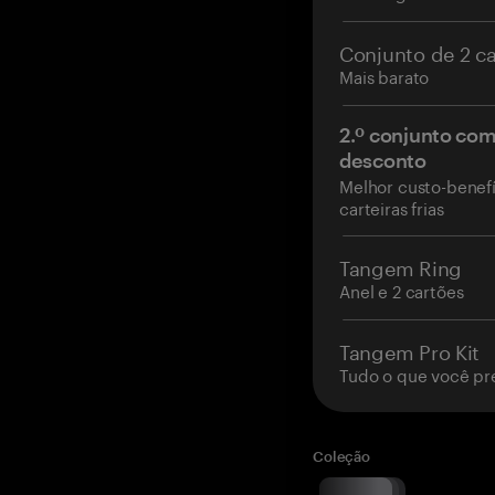
Conjunto de 2 c
Mais barato
2.º conjunto co
desconto
Melhor custo-benefí
carteiras frias
Tangem Ring
Anel e 2 cartões
Tangem Pro Kit
Tudo o que você pr
Coleção