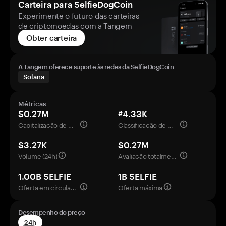
Carteira para SelfieDogCoin
Experimente o futuro das carteiras
de criptomoedas com a Tangem
Obter carteira
A Tangem oferece suporte às redes da SelfieDogCoin
Solana
Métricas
$0.27M
#4.33K
Capitalização de mercado
Classificação de mercado
$3.27K
$0.27M
Volume (24h)
Avaliação totalmente diluída
1.00B SELFIE
1B SELFIE
Oferta em circulação
Oferta máxima
Desempenho do preço
24h