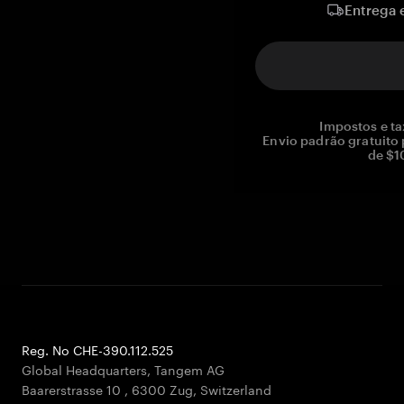
Entrega 
Impostos e ta
Envio padrão gratuito
de $1
Reg. No CHE-390.112.525
Global Headquarters, Tangem AG
Baarerstrasse 10
,
6300 Zug
,
Switzerland