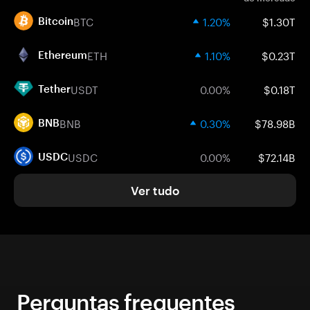
BTC
1.20%
$1.30T
Bitcoin
ETH
1.10%
$0.23T
Ethereum
USDT
0.00%
$0.18T
Tether
BNB
0.30%
$78.98B
BNB
USDC
0.00%
$72.14B
USDC
Ver tudo
Perguntas frequentes