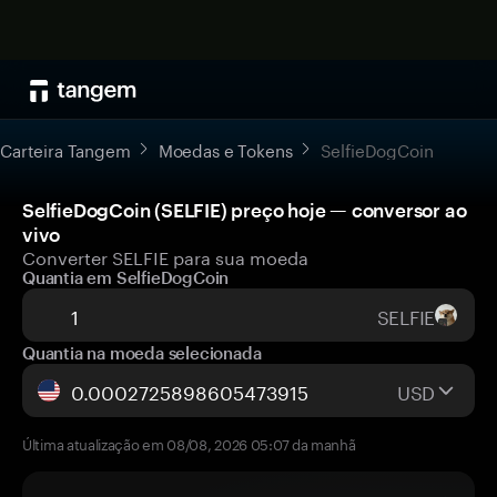
Carteira Tangem
Moedas e Tokens
SelfieDogCoin
SelfieDogCoin (SELFIE) preço hoje — conversor ao
vivo
Converter SELFIE para sua moeda
Quantia em SelfieDogCoin
SELFIE
Quantia na moeda selecionada
USD
Última atualização em 08/08, 2026 05:07 da manhã