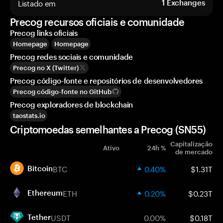
Listado em
1
Exchanges
Precog recursos oficiais e comunidade
Precog links oficiais
Homepage
Homepage
Precog redes sociais e comunidade
Precog no X (Twitter)
Precog código-fonte e repositórios de desenvolvedores
Precog código-fonte no GitHub
Precog exploradores de blockchain
taostats.io
Criptomoedas semelhantes a Precog (SN55)
Capitalização
Ativo
24h %
de mercado
BTC
0.40%
$1.31T
Bitcoin
ETH
0.20%
$0.23T
Ethereum
USDT
0.00%
$0.18T
Tether