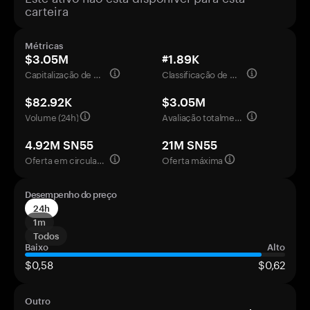
carteira
Métricas
$3.05M
#1.89K
Capitalização de mercado
Classificação de mercado
$82.92K
$3.05M
Volume (24h)
Avaliação totalmente diluída
4.92M SN55
21M SN55
Oferta em circulação
Oferta máxima
Desempenho do preço
24h
1m
Todos
Baixo
Alto
$0,58
$0,62
Outro