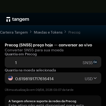
Carteira Tangem
Moedas e Tokens
Precog
Precog (SN55) preço hoje — conversor ao vivo
Converter SN55 para sua moeda
Quantia em Precog
SN55
Quantia na moeda selecionada
USD
Última atualização em 09/08, 2026 03:07 da tarde
A Tangem oferece suporte às redes da Precog
Este ativo não está disponível para esta