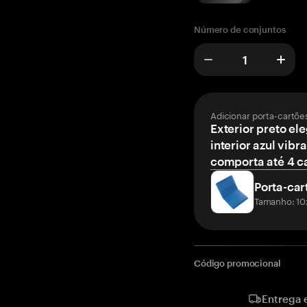
Número de conjuntos
Adicionar porta-cartõe
Exterior preto el
interior azul vibr
comporta até 4 c
Porta-car
Tamanho: 10
Código promocional
Entrega 