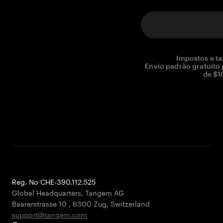
Impostos e ta
Envio padrão gratuito
de $1
Reg. No CHE-390.112.525
Global Headquarters, Tangem AG
Baarerstrasse 10
,
6300 Zug
,
Switzerland
support@tangem.com