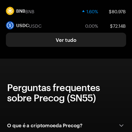
BNB
1.60%
$80.97B
BNB
USDC
0.00%
$72.14B
USDC
Ver tudo
Perguntas frequentes
sobre Precog (SN55)
O que é a criptomoeda Precog?