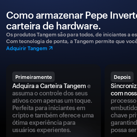
Como armazenar Pepe Inver
carteira de hardware.
Os produtos Tangem são para todos, de iniciantes a esp
Com tecnologia de ponta, a Tangem permite que você co
Adquirir Tangem
Primeiramente
Depois
Adquira a Carteira Tangem
e
Sincroniz
assuma o controle dos seus
com noss
ativos com apenas um toque.
processo 
Perfeita para iniciantes em
embutido
cripto e também oferece uma
chave pri
ótima experiência para
garantind
usuários experientes.
possa se