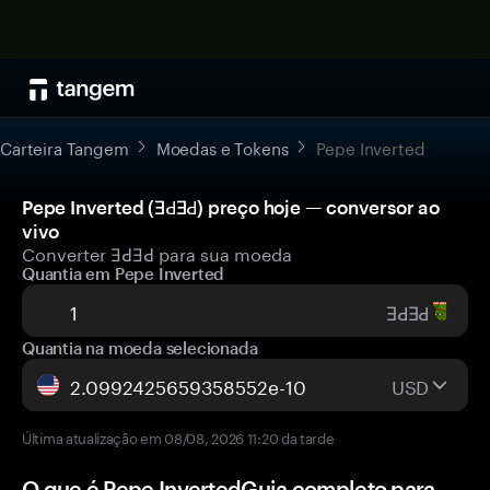
Carteira Tangem
Moedas e Tokens
Pepe Inverted
Pepe Inverted (ƎԀƎԀ) preço hoje — conversor ao
vivo
Converter ƎԀƎԀ para sua moeda
Quantia em Pepe Inverted
ƎԀƎԀ
Quantia na moeda selecionada
USD
Última atualização em 08/08, 2026 11:20 da tarde
O que é Pepe InvertedGuia completo para