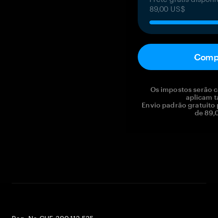
89,00 US$
Comp
Os impostos serão c
aplicam t
Envio padrão gratuito
de 89,
Reg. No CHE-390.112.525