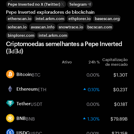
Pepe Inverted no X (Twitter)
Telegram
Pepe Inverted exploradores de blockchain
etherscan.io
intel.arkm.com
ethplorer.io
basescan.org
solscan.io
avascan.info
snowtrace.io
bscscan.com
binplorer.com
intel.arkm.com
Criptomoedas semelhantes a Pepe Inverted
(ƎԀƎԀ)
Capitalização
Ativo
24h %
de mercado
BTC
0.00%
$1.30T
Bitcoin
ETH
0.10%
$0.23T
Ethereum
USDT
0.00%
$0.18T
Tether
BNB
1.30%
$79.89B
BNB
USDC
0.00%
$72.15B
USDC