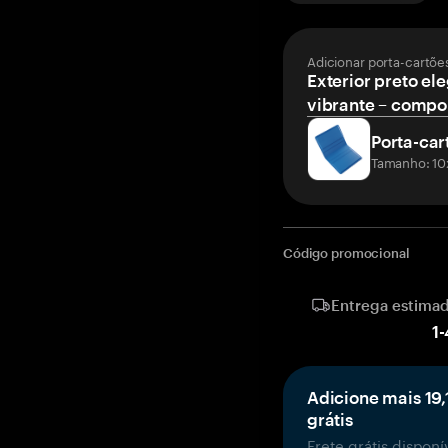
Adicionar porta-cartõe
Exterior preto ele
vibrante – compor
Porta-car
Tamanho: 10
Código promocional
Entrega estima
1
-
Adicione mais 19,
grátis
Frete grátis dispon