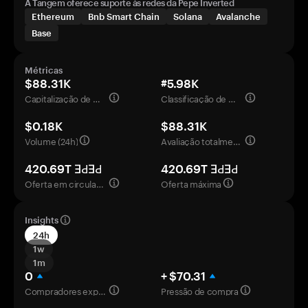
A Tangem oferece suporte às redes da Pepe Inverted
Ethereum
Bnb Smart Chain
Solana
Avalanche
Base
Métricas
$88.31K
#5.98K
Capitalização de mercado
Classificação de mercado
$0.18K
$88.31K
Volume (24h)
Avaliação totalmente diluída
420.69T ƎԀƎԀ
420.69T ƎԀƎԀ
Oferta em circulação
Oferta máxima
Insights
24h
1w
1m
0
+ $70.31
Compradores experientes
Pressão de compra