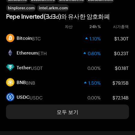
binplorer.com
intel.arkm.com
Pepe Inverted(ƎԀƎԀ)와 유사한 암호화폐
자산
24h %
시가총액
BTC
1.10%
$1.30T
Bitcoin
ETH
0.60%
$0.23T
Ethereum
USDT
0.00%
$0.18T
Tether
BNB
1.50%
$79.15B
BNB
USDC
0.00%
$72.14B
USDC
모두 보기