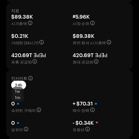
지표
$89.38K
#5.96K
시가총액
시장 순위
$0.21K
$89.38K
거래량 (24시간)
완전 희석 시가총액
420.69T ƎԀƎԀ
420.69T ƎԀƎԀ
유통 공급량
최대 공급량
인사이트
24h
1w
1m
0
+ $70.31
숙련된 구매자
매수 압력
0
- $0.34K
보유자
유동성