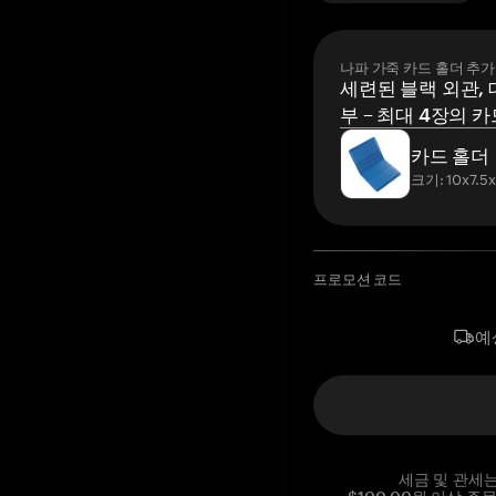
나파 가죽 카드 홀더 추가
세련된 블랙 외관, 
부 – 최대 4장의 카
카드 홀더
크기: 10x7.5
프로모션 코드
예
세금 및 관세