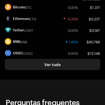
BTC
0.00%
$1.31T
Bitcoin
ETH
-0.20%
$0.23T
Ethereum
USDT
0.00%
$0.18T
Tether
BNB
1.40%
$80.78B
BNB
USDC
0.00%
$72.14B
USDC
Ver tudo
Perguntas frequentes