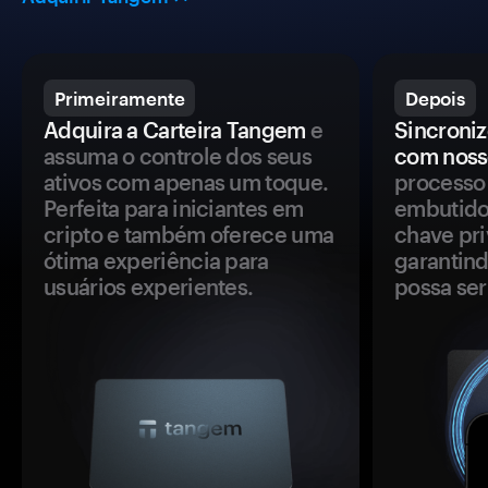
Primeiramente
Depois
Adquira a Carteira Tangem
e
Sincroniz
assuma o controle dos seus
com noss
ativos com apenas um toque.
processo 
Perfeita para iniciantes em
embutido
cripto e também oferece uma
chave pri
ótima experiência para
garantind
usuários experientes.
possa se