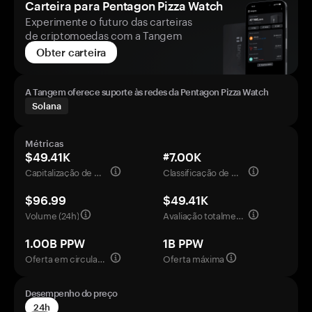
Carteira para Pentagon Pizza Watch
Experimente o futuro das carteiras
de criptomoedas com a Tangem
Obter carteira
A Tangem oferece suporte às redes da Pentagon Pizza Watch
Solana
Métricas
$49.41K
#7.00K
Capitalização de mercado
Classificação de mercado
$96.99
$49.41K
Volume (24h)
Avaliação totalmente diluída
1.00B PPW
1B PPW
Oferta em circulação
Oferta máxima
Desempenho do preço
24h