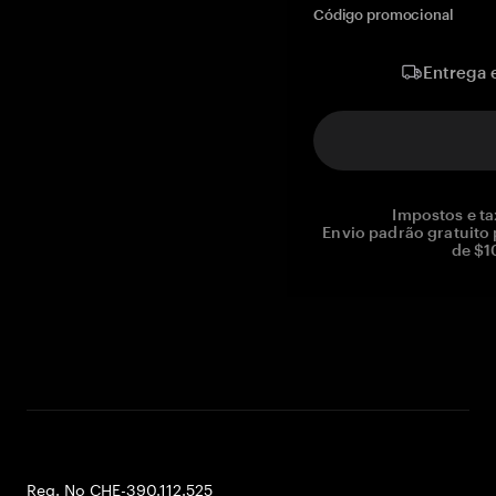
Código promocional
Entrega 
Impostos e ta
Envio padrão gratuito
de $1
Reg. No CHE-390.112.525