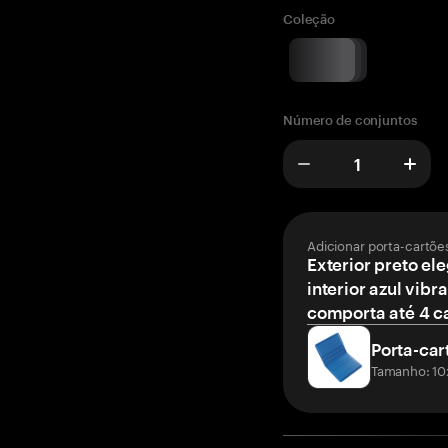
Coleção
Número de conjuntos
Adicionar porta-cartõe
Exterior preto el
interior azul vibr
comporta até 4 c
Porta-car
Tamanho: 10