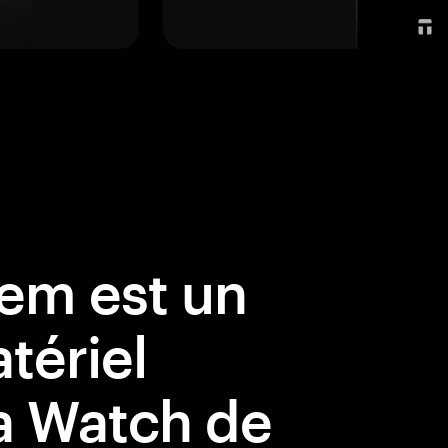
em est un
tériel
a Watch de