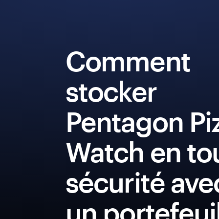
Comment
stocker
Pentagon Pi
Watch en to
sécurité ave
un portefeui