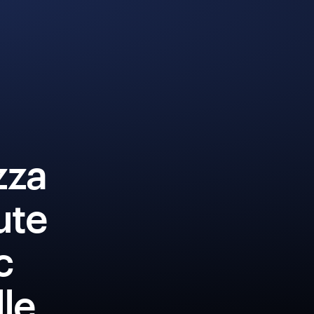
zza
ute
c
lle