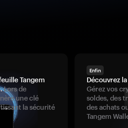
Enfin
feuille Tangem
Découvrez la
.
Lors de
Gérez vos cry
énère une clé
soldes, des t
tissant la sécurité
des achats ou
Tangem Walle