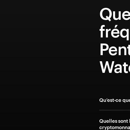
Que
fréq
Pen
Wat
Qu’est-ce qu
Quelles sont 
cryptomonnai