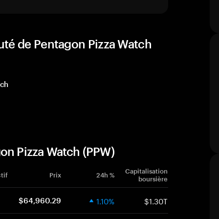
uté de Pentagon Pizza Watch
tch
gon Pizza Watch (PPW)
Capitalisation
tif
Prix
24h %
boursière
1.10%
$1.30T
$64,960.29