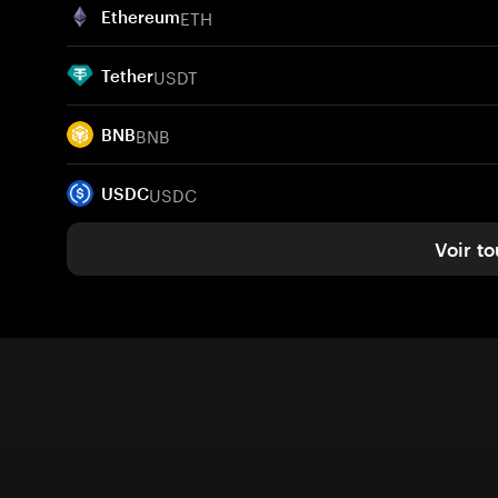
ETH
Ethereum
USDT
Tether
BNB
BNB
USDC
USDC
Voir to