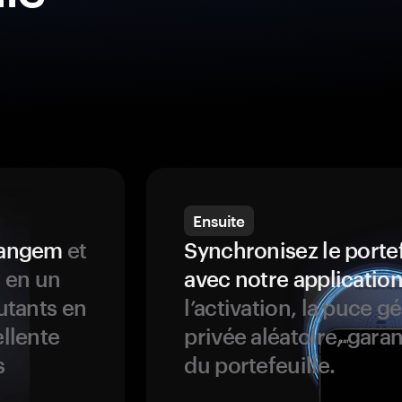
Ensuite
 Tangem
et
Synchronisez le porte
s en un
avec notre application
butants en
l’activation, la puce g
ellente
privée aléatoire, garan
s
du portefeuille.