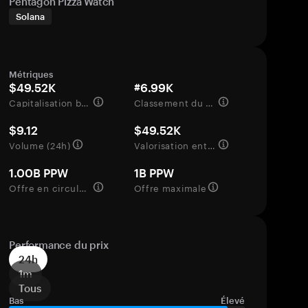
Pentagon Pizza Watch
Solana
Métriques
$49.52K
#6.99K
Capitalisation boursière
Classement du marché
$9.12
$49.52K
Volume (24h)
Valorisation entièrement diluée
1.00B PPW
1B PPW
Offre en circulation
Offre maximale
Performance du prix
24h
1m
Tous
Bas
Élevé