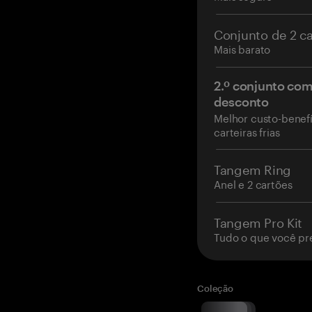
Conjunto de 2 c
Mais barato
2.º conjunto co
desconto
Melhor custo-benefí
carteiras frias
Tangem Ring
Anel e 2 cartões
Tangem Pro Kit
Tudo o que você pr
Coleção