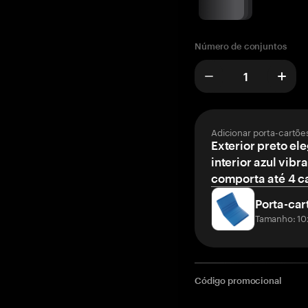
Número de conjuntos
Adicionar porta-cartõe
Exterior preto el
interior azul vibr
comporta até 4 c
Porta-car
Tamanho: 10
Código promocional