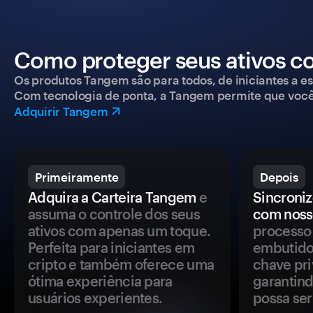
Como proteger seus ativos c
Os produtos Tangem são para todos, de iniciantes a esp
Com tecnologia de ponta, a Tangem permite que você co
Adquirir Tangem
Primeiramente
Depois
Adquira a Carteira Tangem
e
Sincroniz
assuma o controle dos seus
com noss
ativos com apenas um toque.
processo 
Perfeita para iniciantes em
embutido
cripto e também oferece uma
chave pri
ótima experiência para
garantind
usuários experientes.
possa se