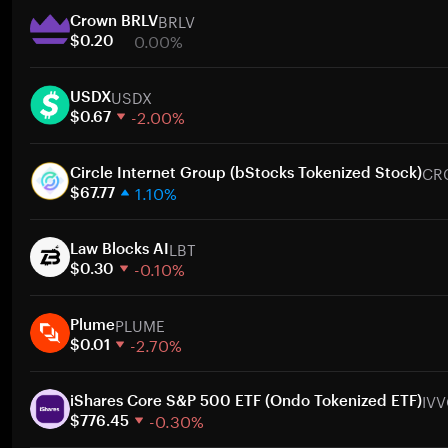
BRLV
Crown BRLV
0.00%
$0.20
1 semana
USDX
30 dias
USDX
-2.00%
Capitalização de mercado
$0.67
1 semana
Ir
CR
30 dias
Circle Internet Group (bStocks Tokenized Stock)
1.10%
Capitalização de mercado
$67.77
1 semana
Ir
LBT
30 dias
Law Blocks AI
-0.10%
Capitalização de mercado
$0.30
1 semana
Ir
PLUME
30 dias
Plume
-2.70%
Capitalização de mercado
$0.01
1 semana
Ir
IV
30 dias
iShares Core S&P 500 ETF (Ondo Tokenized ETF)
-0.30%
Capitalização de mercado
$776.45