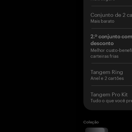
Conjunto de 2 c
Mais barato
2.º conjunto co
desconto
Melhor custo-benefí
carteiras frias
Tangem Ring
Anel e 2 cartões
Tangem Pro Kit
Tudo o que você pr
Coleção