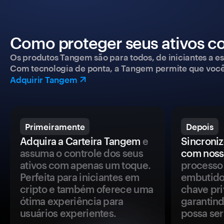
Como proteger seus ativos c
Os produtos Tangem são para todos, de iniciantes a esp
Com tecnologia de ponta, a Tangem permite que você co
Adquirir Tangem
Primeiramente
Depois
Adquira a Carteira Tangem
e
Sincroniz
assuma o controle dos seus
com noss
ativos com apenas um toque.
processo 
Perfeita para iniciantes em
embutido
cripto e também oferece uma
chave pri
ótima experiência para
garantind
usuários experientes.
possa se