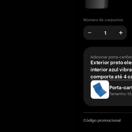
Número de conjuntos
Adicionar porta-cartõe
Exterior preto el
interior azul vibr
comporta até 4 c
Porta-car
Tamanho: 10
Código promocional