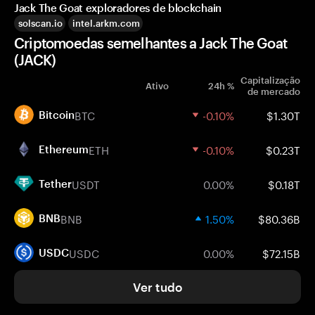
Jack The Goat exploradores de blockchain
solscan.io
intel.arkm.com
Criptomoedas semelhantes a Jack The Goat
(JACK)
Capitalização
Ativo
24h %
de mercado
BTC
-0.10%
$1.30T
Bitcoin
ETH
-0.10%
$0.23T
Ethereum
USDT
0.00%
$0.18T
Tether
BNB
1.50%
$80.36B
BNB
USDC
0.00%
$72.15B
USDC
Ver tudo