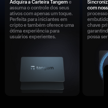
Adquira a Carteira Tangem
e
Sincroniz
assuma o controle dos seus
com noss
ativos com apenas um toque.
processo 
Perfeita para iniciantes em
embutido
cripto e também oferece uma
chave pri
ótima experiência para
garantind
usuários experientes.
possa se