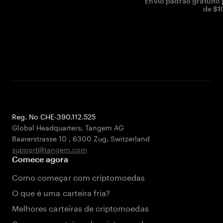
Envio padrão gratuito
de $1
Reg. No CHE-390.112.525
Global Headquarters, Tangem AG
Baarerstrasse 10
,
6300 Zug
,
Switzerland
support@tangem.com
Comece agora
Como começar com criptomoedas
O que é uma carteira fria?
Melhores carteiras de criptomoedas
Comparar carteiras de criptomoedas