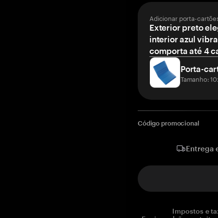
Adicionar porta-cartõe
Exterior preto el
interior azul vibr
comporta até 4 c
Porta-car
Tamanho: 10
Código promocional
Entrega 
Impostos e ta