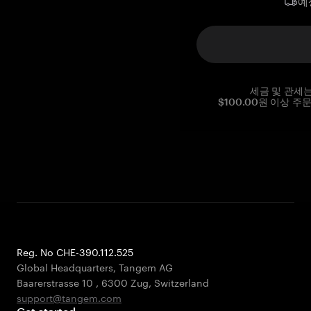
예
세금 및 관세
$100.00원 이상 주
Reg. No CHE-390.112.525
Global Headquarters, Tangem AG
Baarerstrasse 10
,
6300 Zug
,
Switzerland
support@tangem.com