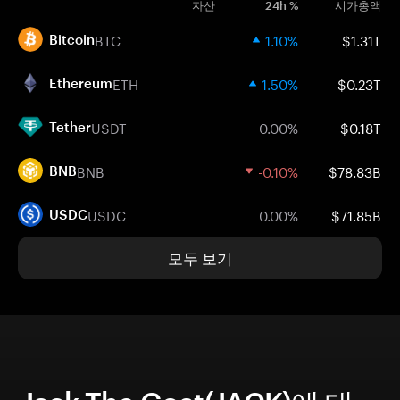
자산
24h %
시가총액
BTC
1.10%
$1.31T
Bitcoin
ETH
1.50%
$0.23T
Ethereum
USDT
0.00%
$0.18T
Tether
BNB
-0.10%
$78.83B
BNB
USDC
0.00%
$71.85B
USDC
모두 보기