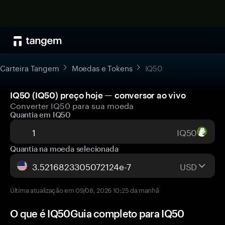
Carteira Tangem
Moedas e Tokens
IQ50
IQ50 (IQ50) preço hoje — conversor ao vivo
Converter IQ50 para sua moeda
Quantia em IQ50
IQ50
Quantia na moeda selecionada
USD
Última atualização em 09/08, 2026 10:25 da manhã
O que é IQ50Guia completo para IQ50