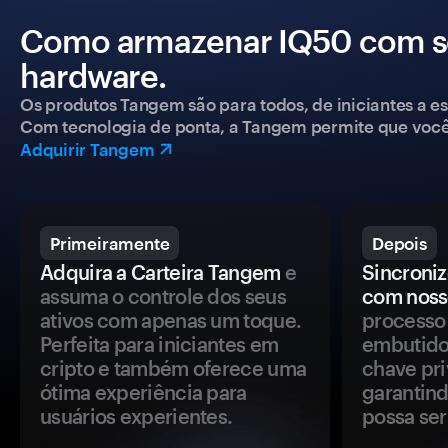
Como armazenar IQ50 com se
hardware.
Os produtos Tangem são para todos, de iniciantes a esp
Com tecnologia de ponta, a Tangem permite que você co
Adquirir Tangem
Primeiramente
Depois
Adquira a Carteira Tangem
e
Sincroniz
assuma o controle dos seus
com noss
ativos com apenas um toque.
processo 
Perfeita para iniciantes em
embutido
cripto e também oferece uma
chave pri
ótima experiência para
garantind
usuários experientes.
possa se