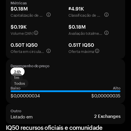
Métricas
$0.18M
#4.91K
Capitalização de mercado
Classificação de mercado
$0.19K
$0.18M
Volume (24h)
Avaliação totalmente diluída
0.50T IQ50
0.51T IQ50
Oferta em circulação
Oferta máxima
Desempenho do preço
24h
1m
Todos
Baixo
Alto
$0,00000034
$0,00000035
Outro
Listado em
2
Exchanges
IQ50 recursos oficiais e comunidade