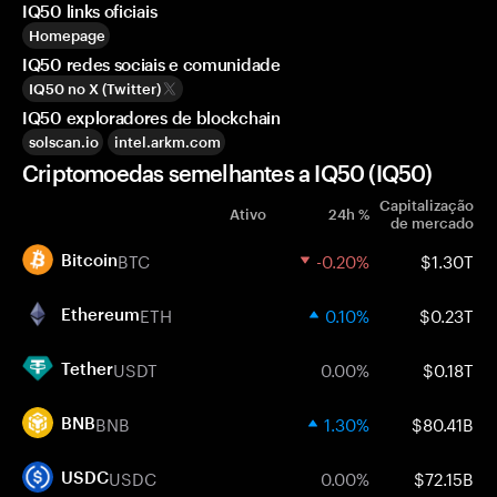
IQ50 links oficiais
Homepage
IQ50 redes sociais e comunidade
IQ50 no X (Twitter)
IQ50 exploradores de blockchain
solscan.io
intel.arkm.com
Criptomoedas semelhantes a IQ50 (IQ50)
Capitalização
Ativo
24h %
de mercado
BTC
-0.20%
$1.30T
Bitcoin
ETH
0.10%
$0.23T
Ethereum
USDT
0.00%
$0.18T
Tether
BNB
1.30%
$80.41B
BNB
USDC
0.00%
$72.15B
USDC