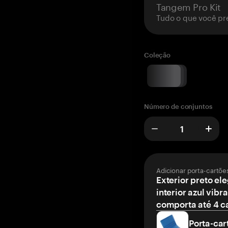
Tangem Pro Kit
Tudo o que você pr
Coleção
Número de conjuntos
Adicionar porta-cartõe
Exterior preto el
interior azul vibr
comporta até 4 c
Porta-car