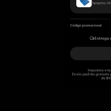
Tamanho: 10
Código promocional
Entrega 
Impostos e ta
Envio padrão gratuito
de $1