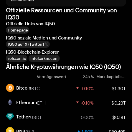
Offizielle Ressourcen und Community von
IQ50
Offizielle Links von IQ50
Homepage
IQ50-soziale Medien und Community
IQ50 auf X (Twitter)
IQ50-Blockchain-Explorer
solscan.io
intel.arkm.com
Ähnliche Kryptowährungen wie IQ50 (IQ50)
Vermögenswert
24h %
Marktkapitalisierung
BTC
-0.10%
$1.30T
Bitcoin
ETH
-0.10%
$0.23T
Ethereum
USDT
0.00%
$0.18T
Tether
BNB
1.50%
$80.49B
BNB