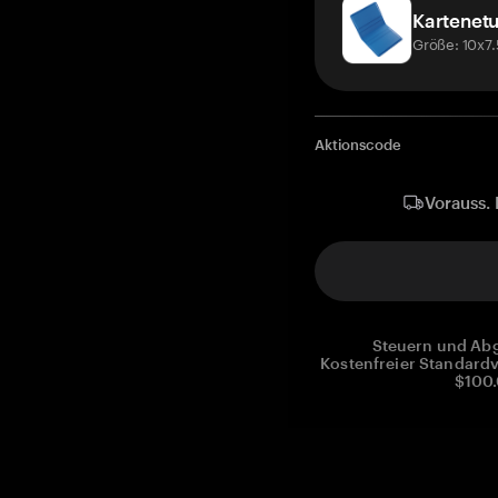
Kartenetu
Größe: 10x7
Aktionscode
Vorauss. 
Steuern und Abg
Kostenfreier Standardv
$100.