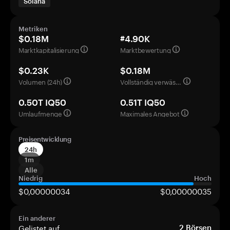
Solana
Metriken
$0.18M
#4.90K
Marktkapitalisierung
Marktbewertung
$0.23K
$0.18M
Volumen (24h)
Vollständig verwässerte Bewertung
0.50T IQ50
0.51T IQ50
Umlaufmenge
Maximales Angebot
Preisentwicklung
24h
1m
Alle
Niedrig
Hoch
$0,00000034
$0,00000035
Ein anderer
Gelistet auf
2
Börsen