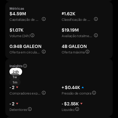
Métricas
$4.59M
#1.62K
Capitalização de mercado
Classificação de mercado
$1.07K
$19.19M
Volume (24h)
Avaliação totalmente diluída
0.94B GALEON
4B GALEON
Oferta em circulação
Oferta máxima
Insights
24h
1w
1m
- 2
+ $0.44K
Compradores experientes
Pressão de compra
- 2
- $2.55K
Detentores
Liquidez