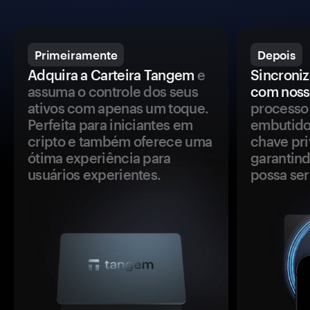
Primeiramente
Depois
Adquira a Carteira Tangem
e
Sincroniz
assuma o controle dos seus
com noss
ativos com apenas um toque.
processo 
Perfeita para iniciantes em
embutido
cripto e também oferece uma
chave pri
ótima experiência para
garantind
usuários experientes.
possa se