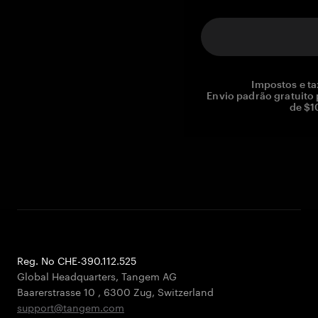
Impostos e ta
Envio padrão gratuito
de $1
Reg. No CHE-390.112.525
Global Headquarters, Tangem AG
Baarerstrasse 10
,
6300 Zug
,
Switzerland
support@tangem.com