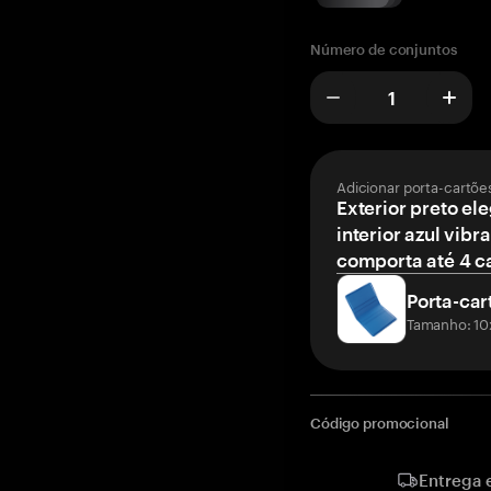
Número de conjuntos
Adicionar porta-cartõe
Exterior preto el
interior azul vibr
comporta até 4 c
Porta-car
Tamanho: 10
Código promocional
Entrega 