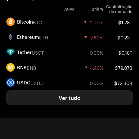
Capitalização
Ativo
24h %
de mercado
BTC
-2.00%
$1.28T
Bitcoin
ETH
-2.60%
$0.23T
Ethereum
USDT
0.00%
$0.18T
Tether
BNB
-1.40%
$79.87B
BNB
USDC
0.00%
$72.30B
USDC
Ver tudo