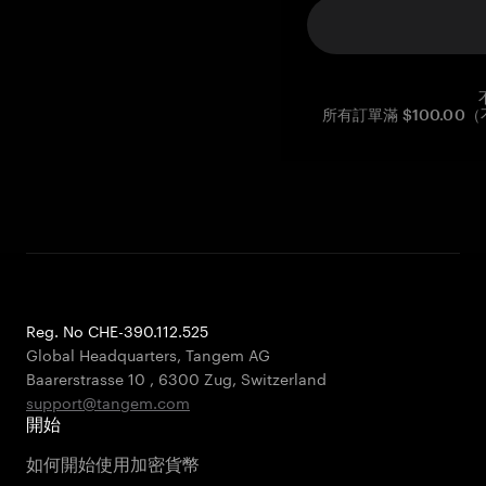
所有訂單滿 $100.0
Reg. No CHE-390.112.525
Global Headquarters, Tangem AG
Baarerstrasse 10
,
6300 Zug
,
Switzerland
support@tangem.com
開始
如何開始使用加密貨幣