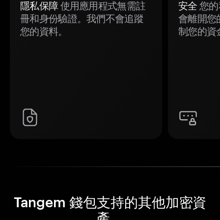
隱私保障
使用應用程式無需註
安全
您的
冊和身份驗證。我們不會追蹤
會離開您
您的資料。
制您的資
Tangem 錢包支持的其他加密資
產。