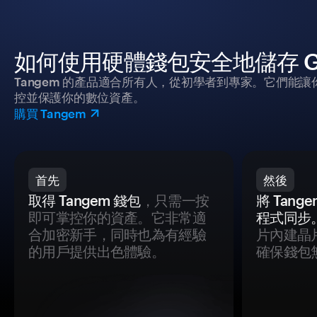
如何使用硬體錢包安全地儲存 Ga
Tangem 的產品適合所有人，從初學者到專家。它們能讓
控並保護你的數位資產。
購買 Tangem
首先
然後
取得 Tangem 錢包
，只需一按
將 Tan
即可掌控你的資產。它非常適
程式同步
合加密新手，同時也為有經驗
片內建晶
的用戶提供出色體驗。
確保錢包