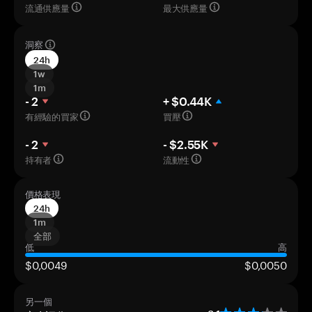
流通供應量
最大供應量
洞察
24h
1w
1m
- 2
+ $0.44K
有經驗的買家
買壓
- 2
- $2.55K
持有者
流動性
價格表現
24h
1m
全部
低
高
$0,0049
$0,0050
另一個