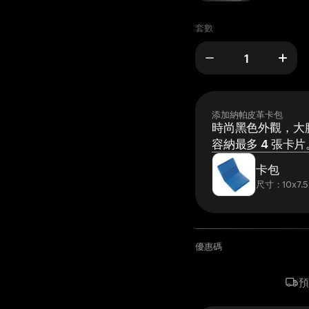
套數
添加納帕皮革卡包
時尚黑色外觀，大膽
容納最多 4 張卡片
卡包
尺寸：10x7.5
優惠碼