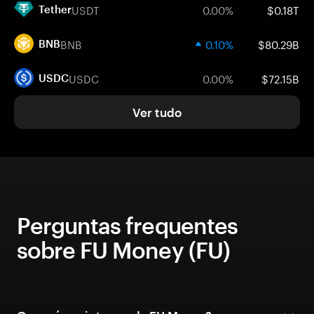
USDT
0.00%
$0.18T
Tether
BNB
0.10%
$80.29B
BNB
USDC
0.00%
$72.15B
USDC
Ver tudo
Perguntas frequentes
sobre FU Money (FU)