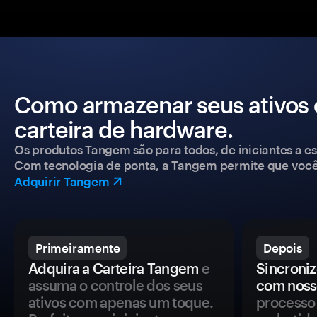
Como armazenar seus ativos
carteira de hardware.
Os produtos Tangem são para todos, de iniciantes a esp
Com tecnologia de ponta, a Tangem permite que você co
Adquirir Tangem
Primeiramente
Depois
Adquira a Carteira Tangem
e
Sincroniz
assuma o controle dos seus
com noss
ativos com apenas um toque.
processo 