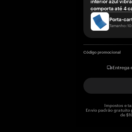
interior azul vibr
comporta até 4 c
Porta-car
Tamanho: 10
Código promocional
Entrega 
Impostos e ta
Envio padrão gratuito
de $1