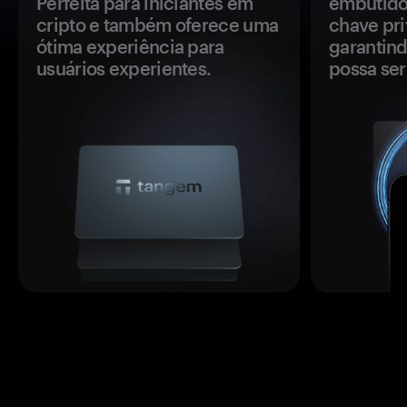
Perfeita para iniciantes em
embutido
cripto e também oferece uma
chave pri
ótima experiência para
garantind
usuários experientes.
possa se