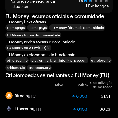
Pontuação de segurança
1.5
Listado em
1
Exchanges
FU Money recursos oficiais e comunidade
FU Money links oficiais
Homepage
Homepage
FU Money fórum da comunidade
FU Money fórum da comunidade
FU Money redes sociais e comunidade
FU Money no X (Twitter)
FU Money exploradores de blockchain
etherscan.io
platform.arkhamintelligence.com
ethplorer.io
arbiscan.io
basescan.org
Criptomoedas semelhantes a FU Money (FU)
Capitalização
Ativo
24h %
de mercado
BTC
0.30%
$1.31T
Bitcoin
ETH
0.10%
$0.23T
Ethereum